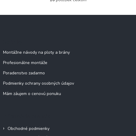
O
v
l
Z
á
á
d
p
a
c
ä
Stránky
i
t
e
i
Montážne návody na ploty a brány
p
e
r
Profesionálne montáže
v
k
Poradenstvo zadarmo
y
v
Podmienky ochrany osobných údajov
ý
Mám záujem o cenovú ponuku
p
i
s
u
Informácie pre vás
Obchodné podmienky