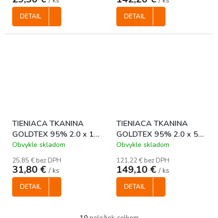
/ ks
/ ks
DETAIL
DETAIL
TIENIACA TKANINA
TIENIACA TKANINA
GOLDTEX 95% 2.0 x 10
GOLDTEX 95% 2.0 x 50
m - ZELENÁ
m - ZELENÁ
Obvykle skladom
Obvykle skladom
25,85 € bez DPH
121,22 € bez DPH
31,80 €
149,10 €
/ ks
/ ks
DETAIL
DETAIL
10
položiek celkom