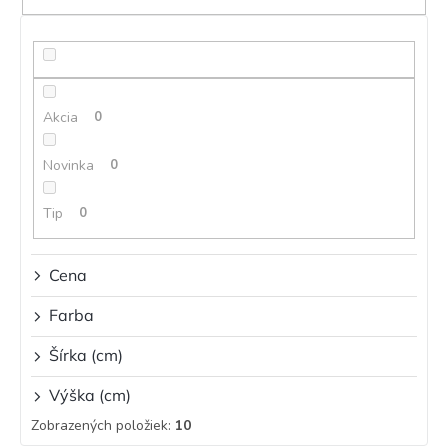
e
p
r
o
d
Akcia
0
u
k
t
Novinka
0
o
v
Tip
0
Cena
Farba
Šírka (cm)
Výška (cm)
Zobrazených položiek:
10