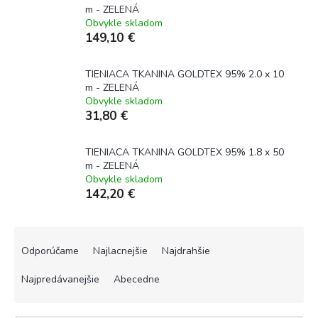
m - ZELENÁ
Obvykle skladom
149,10 €
TIENIACA TKANINA GOLDTEX 95% 2.0 x 10
m - ZELENÁ
Obvykle skladom
31,80 €
TIENIACA TKANINA GOLDTEX 95% 1.8 x 50
m - ZELENÁ
Obvykle skladom
142,20 €
R
a
Odporúčame
Najlacnejšie
Najdrahšie
d
e
Najpredávanejšie
Abecedne
n
i