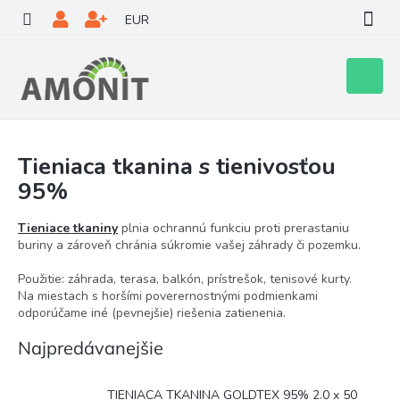
Prejsť
EUR
na
obsah
Nákupn
košík
Tieniaca tkanina s tienivosťou
95%
Tieniace tkaniny
plnia ochrannú funkciu proti prerastaniu
buriny a zároveň chránia súkromie vašej záhrady či pozemku.
Použitie: záhrada, terasa, balkón, prístrešok, tenisové kurty.
Na miestach s horšími poverernostnými podmienkami
odporúčame iné (pevnejšie) riešenia zatienenia.
Najpredávanejšie
TIENIACA TKANINA GOLDTEX 95% 2.0 x 50