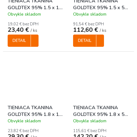
TIENIACA TKANINA
TIENIACA TKANINA
GOLDTEX 95% 1.5 x 10
GOLDTEX 95% 1.5 x 50
m - ZELENÁ
m - ZELENÁ
Obvykle skladom
Obvykle skladom
19,02 € bez DPH
91,54 € bez DPH
23,40 €
112,60 €
/ ks
/ ks
DETAIL
DETAIL
TIENIACA TKANINA
TIENIACA TKANINA
GOLDTEX 95% 1.8 x 10
GOLDTEX 95% 1.8 x 50
m - ZELENÁ
m - ZELENÁ
Obvykle skladom
Obvykle skladom
23,82 € bez DPH
115,61 € bez DPH
29,30 €
142,20 €