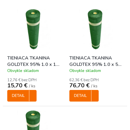
V
ý
p
i
s
p
r
o
TIENIACA TKANINA
TIENIACA TKANINA
d
GOLDTEX 95% 1.0 x 10
GOLDTEX 95% 1.0 x 50
u
m - ZELENÁ
m - ZELENÁ
k
Obvykle skladom
Obvykle skladom
t
12,76 € bez DPH
62,36 € bez DPH
o
15,70 €
76,70 €
/ ks
/ ks
v
DETAIL
DETAIL