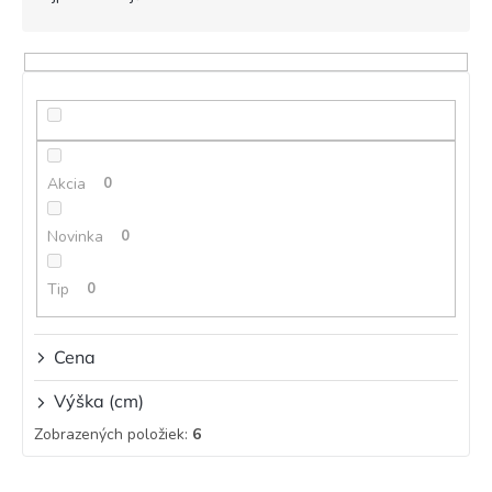
n
i
e
p
r
o
d
Akcia
0
u
k
t
Novinka
0
o
v
Tip
0
Cena
Výška (cm)
Zobrazených položiek:
6
V