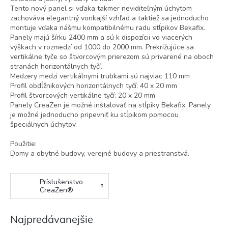
Tento nový panel si vďaka takmer neviditeľným úchytom
zachováva elegantný vonkajší vzhľad a taktiež sa jednoducho
montuje vďaka nášmu kompatibilnému radu stĺpikov Bekafix.
Panely majú šírku 2400 mm a sú k dispozícii vo viacerých
výškach v rozmedzí od 1000 do 2000 mm. Prekrižujúce sa
vertikálne tyče so štvorcovým prierezom sú privarené na oboch
stranách horizontálnych tyčí.
Medzery medzi vertikálnymi trubkami sú najviac 110 mm
Profil obdĺžnikových horizontálnych tyčí: 40 x 20 mm
Profil štvorcových vertikálne tyčí: 20 x 20 mm
Panely CreaZen je možné inštalovať na stĺpiky Bekafix. Panely
je možné jednoducho pripevniť ku stĺpikom pomocou
špeciálnych úchytov.
Použitie:
Domy a obytné budovy, verejné budovy a priestranstvá.
Príslušenstvo
CreaZen®
Najpredávanejšie