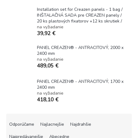
Installation set for Creazen panels - 1 bag /
INŠTALAČNÁ SADA pre CREAZEN panely /
20 ks plastových fixatorov +12 ks skrutiek /
na vyžiadanie
39,92 €
PANEL CREAZEN® - ANTRACITOVÝ, 2000 x
2400 mm
na vyžiadanie
489,05 €
PANEL CREAZEN® - ANTRACITOVÝ, 1700 x
2400 mm
na vyžiadanie
418,10 €
R
a
Odporúčame
Najlacnejšie
Najdrahšie
d
e
Najpredávanejšie
Abecedne