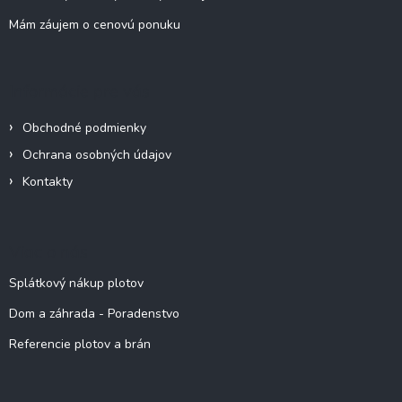
ý
Mám záujem o cenovú ponuku
p
i
s
u
Informácie pre vás
Obchodné podmienky
Ochrana osobných údajov
Kontakty
Viac o nás
Splátkový nákup plotov
Dom a záhrada - Poradenstvo
Referencie plotov a brán