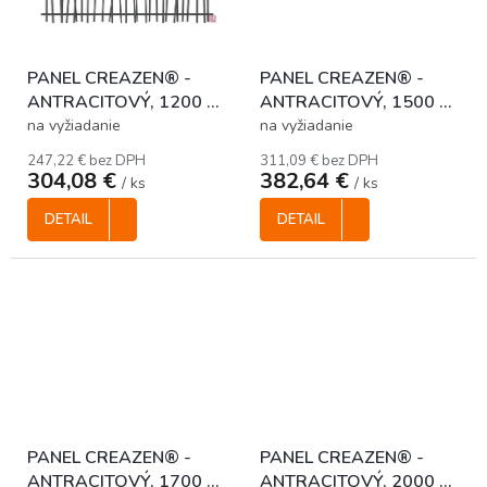
PANEL CREAZEN® -
PANEL CREAZEN® -
ANTRACITOVÝ, 1200 x
ANTRACITOVÝ, 1500 x
2400 mm
2400 mm
na vyžiadanie
na vyžiadanie
247,22 € bez DPH
311,09 € bez DPH
304,08 €
382,64 €
/ ks
/ ks
DETAIL
DETAIL
PANEL CREAZEN® -
PANEL CREAZEN® -
ANTRACITOVÝ, 1700 x
ANTRACITOVÝ, 2000 x