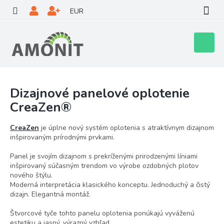
Prejsť
EUR
na
obsah
Nákupn
košík
Dizajnové panelové oplotenie
CreaZen®
CreaZen
je úplne nový systém oplotenia s atraktívnym dizajnom
inšpirovaným prírodnými prvkami.
Panel je svojím dizajnom s prekríženými prirodzenými líniami
inšpirovaný súčasným trendom vo výrobe ozdobných plotov
nového štýlu.
Moderná interpretácia klasického konceptu. Jednoduchý a čistý
dizajn. Elegantná montáž.
Štvorcové tyče tohto panelu oplotenia ponúkajú vyváženú
estetiku a jasný, výrazný vzhľad.