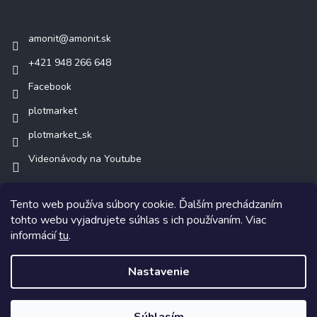
Kontakt
amonit
@
amonit.sk
+421 948 266 648
Facebook
plotmarket
plotmarket_sk
Videonávody na Youtube
Tento web používa súbory cookie. Ďalším prechádzaním
tohto webu vyjadrujete súhlas s ich používaním. Viac
informácií
tu
.
Copyright 2026
AMONIT.sk
. Všetky práva vyhradené.
Nastavenie
Vytvoril Shoptet