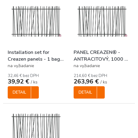
ý
p
i
s
p
r
o
Installation set for
PANEL CREAZEN® -
d
Creazen panels - 1 bag /
ANTRACITOVÝ, 1000 x
u
INŠTALAČNÁ SADA pre
2400 mm
k
na vyžiadanie
na vyžiadanie
CREAZEN panely / 20 ks
t
32,46 € bez DPH
214,60 € bez DPH
plastových fixatorov +12
o
39,92 €
263,96 €
/ ks
/ ks
ks skrutiek /
v
DETAIL
DETAIL