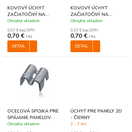
o
KOVOVÝ ÚCHYT
KOVOVÝ ÚCHYT
d
ZAČIATOČNÝ NA
ZAČIATOČNÝ NA
u
PRICHYTENIE PANELU K
PRICHYTENIE PANELU K
k
Obvykle skladom
Obvykle skladom
STENE, BRÁNE -
STENE, BRÁNE - ZELENÝ
t
0,57 € bez DPH
0,57 € bez DPH
ANTRACITOVÝ
o
0,70 €
0,70 €
/ ks
/ ks
v
DETAIL
DETAIL
OCEĽOVÁ SPOJKA PRE
ÚCHYT PRE PANELY 2D
SPÁJANIE PANELOV
- ČIERNY
Obvykle skladom
2 - 7 dní