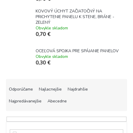
KOVOVÝ ÚCHYT ZAČIATOČNÝ NA
PRICHYTENIE PANELU K STENE, BRÁNE -
ZELENÝ
Obvykle skladom
0,70 €
OCEĽOVÁ SPOJKA PRE SPÁJANIE PANELOV
Obvykle skladom
0,30 €
R
a
Odporúčame
Najlacnejšie
Najdrahšie
d
e
Najpredávanejšie
Abecedne
n
i
e
p