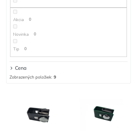
r
o
d
Akcia
0
u
k
t
Novinka
0
o
v
Tip
0
Cena
Zobrazených položiek:
9
V
ý
p
i
s
p
r