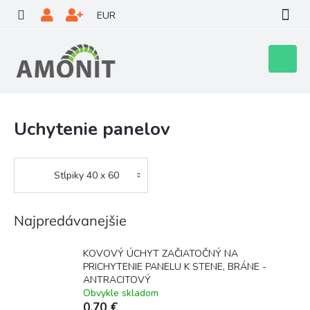
Prejsť
EUR
na
obsah
Nákupn
košík
Uchytenie panelov
Stĺpiky 40 x 60
Najpredávanejšie
KOVOVÝ ÚCHYT ZAČIATOČNÝ NA
PRICHYTENIE PANELU K STENE, BRÁNE -
ANTRACITOVÝ
Obvykle skladom
0,70 €