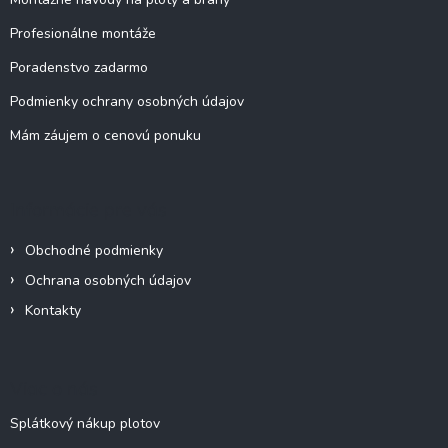
p
e
r
Profesionálne montáže
v
k
Poradenstvo zadarmo
y
v
Podmienky ochrany osobných údajov
ý
Mám záujem o cenovú ponuku
p
i
s
u
Informácie pre vás
Obchodné podmienky
Ochrana osobných údajov
Kontakty
Viac o nás
Splátkový nákup plotov