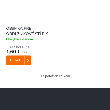
OBJÍMKA PRE
OBDĹŽNIKOVÉ STĹPIKY
40 x 60 mm - ZELENÁ
Obvykle skladom
1,30 € bez DPH
1,60 €
/ ks
DETAIL
17
položiek celkom
O
v
l
Z
á
á
d
p
a
c
ä
Stránky