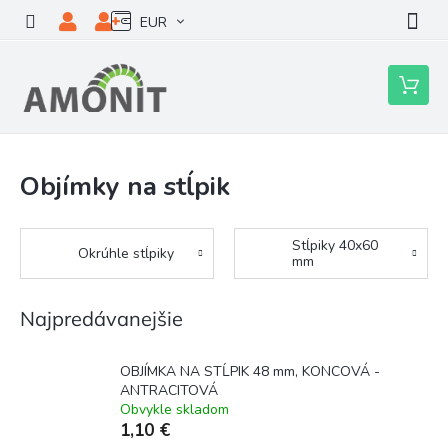
Prejsť
EUR
na
obsah
Nákupn
košík
Objímky na stĺpik
Stĺpiky 40x60
Okrúhle stĺpiky
mm
Najpredávanejšie
OBJÍMKA NA STĹPIK 48 mm, KONCOVÁ -
ANTRACITOVÁ
Obvykle skladom
1,10 €