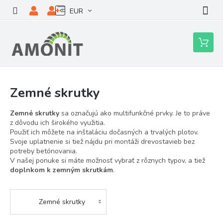
Prejsť
EUR
na
obsah
Nákupn
košík
Zemné skrutky
Zemné skrutky
sa označujú ako multifunkčné prvky. Je to práve
z dôvodu ich širokého využitia.
Použiť ich môžete na inštaláciu dočasných a trvalých plotov.
Svoje uplatnenie si tiež nájdu pri montáži drevostavieb bez
potreby betónovania.
V našej ponuke si máte možnosť vybrať z rôznych typov, a tiež
doplnkom k zemným skrutkám
.
Zemné skrutky