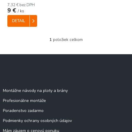
t
7,32 € bez DPH
o
9 €
/ ks
v
DETAIL
1
položiek celkom
O
v
l
Z
á
á
d
p
a
c
ä
Stránky
i
t
e
i
Montážne návody na ploty a brány
p
e
r
Profesionálne montáže
v
k
Poradenstvo zadarmo
y
v
Podmienky ochrany osobných údajov
ý
Mám záujem o cenovú ponuku
p