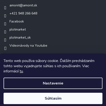
amonit
@
amonit.sk
+421 948 266 648
Facebook
plotmarket
plotmarket_sk
Videonávody na Youtube
Tento web používa súbory cookie. Ďalším prechádzaním
tohto webu vyjadrujete súhlas s ich používaním. Viac
informácií
tu
.
Copyright 2026
AMONIT.sk
. Všetky práva vyhradené.
Nastavenie
Vytvoril Shoptet
Súhlasím