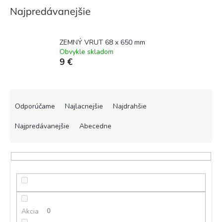
Najpredávanejšie
ZEMNÝ VRUT 68 x 650 mm
Obvykle skladom
9 €
R
a
Odporúčame
Najlacnejšie
Najdrahšie
d
e
Najpredávanejšie
Abecedne
n
i
e
p
r
o
d
Akcia
0
u