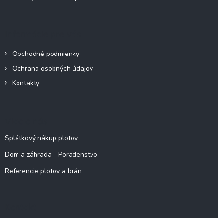
i
s
u
Informácie pre vás
Obchodné podmienky
Ochrana osobných údajov
Kontakty
Viac o nás
Splátkový nákup plotov
Dom a záhrada - Poradenstvo
Referencie plotov a brán
Kontakt