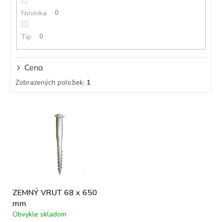
k
t
Novinka
0
o
v
Tip
0
Cena
Zobrazených položiek:
1
V
ý
p
i
s
p
r
o
ZEMNÝ VRUT 68 x 650
d
mm
u
k
Obvykle skladom