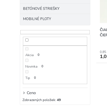
p
o
r
d
BETÓNOVÉ STRIEŠKY
o
u
d
MOBILNÉ PLOTY
k
u
t
k
o
ČIA
t
v
ČIE
o
v
0,85
Akcia
0
1,
Novinka
0
Tip
0
Cena
Zobrazených položiek:
49