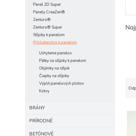
Panel 2D Super
Panely CreaZen®
Zenturo®
Naj
Zenturo® Super
Stĺpiky k panelom
Príslušenstvo k panelom
Uchytenie panelov
Pätky na stĺpiky k panelom
Objímky na stĺpik
Čiapky na stĺpiky
R
Výplň panelových plotov
a
Odp
Kotvy
d
e
V
n
BRÁNY
ý
i
p
e
PRÍRODNÉ
i
p
s
r
BETÓNOVÉ