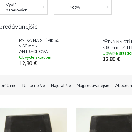
Výplň
Kotvy
panelových
plotov
predávanejšie
PÄTKA NA STĹPIK 60
PÄTKA NA STĹP
x 60 mm -
x 60 mm - ZEL
ANTRACITOVÁ
Obvykle sklad
Obvykle skladom
12,80 €
12,80 €
orúčame
Najlacnejšie
Najdrahšie
Najpredávanejšie
Abecedn