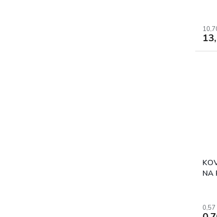
ANT
ks /
10,7
13
KO
NA 
STE
0,57
0,