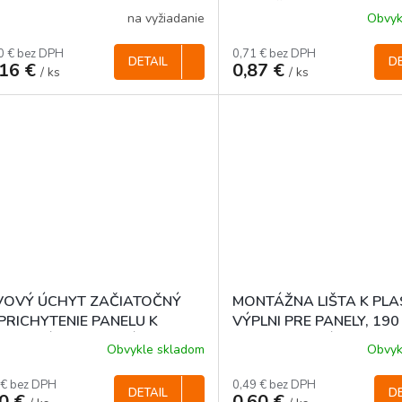
RACITOVÉ, 50 x 50 mm (40
mm S ČIAPKOU
na vyžiadanie
Obvyk
 bal.)
0 € bez DPH
0,71 € bez DPH
DETAIL
DE
,16 €
0,87 €
/ ks
/ ks
VOVÝ ÚCHYT ZAČIATOČNÝ
MONTÁŽNA LIŠTA K PLA
PRICHYTENIE PANELU K
VÝPLNI PRE PANELY, 190
NE, BRÁNE - ZELENÝ
ANTRACITOVÁ RAL 701
Obvykle skladom
Obvyk
 € bez DPH
0,49 € bez DPH
DETAIL
DE
70 €
0,60 €