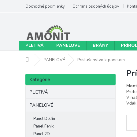
Prejsť
Obchodné podmienky
Ochrana osobných údajov
Konta
na
obsah
PLETIVÁ
PANELOVÉ
BRÁNY
PRÍRO
Domov
PANELOVÉ
Príslušenstvo k panelom
Pr
B
Preskočiť
o
Kategórie
kategórie
č
Mont
n
Preto
PLETIVÁ
V naš
ý
Vďaka
p
PANELOVÉ
a
n
Panel Delfín
e
Panel Fénix
l
Panel 2D