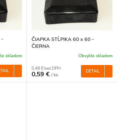
 -
ČIAPKA STĹPIKA 60 x 60 -
ČIERNA
le skladom
Obvykle skladom
0,48 € bez DPH
TAIL
DETAIL
0,59 €
/ ks