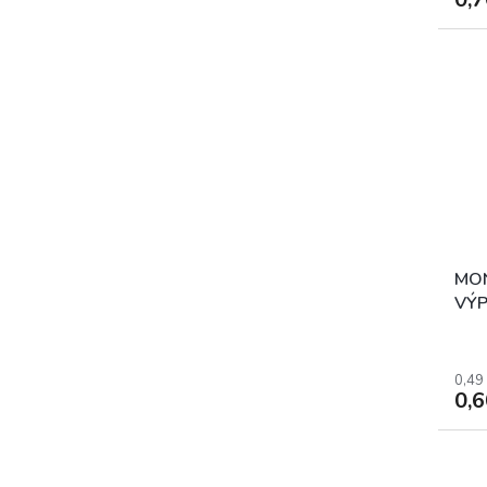
MON
VÝP
ZEL
0,49
0,