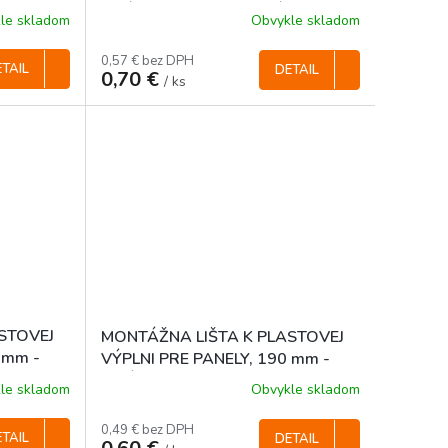
BRÁNE - ANTRACITOVÝ
le skladom
Obvykle skladom
0,57 € bez DPH
TAIL
DETAIL
0,70 €
/ ks
STOVEJ
MONTÁŽNA LIŠTA K PLASTOVEJ
 mm -
VÝPLNI PRE PANELY, 190 mm -
6
SIVÁ RAL 7040
le skladom
Obvykle skladom
0,49 € bez DPH
TAIL
DETAIL