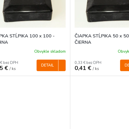
PKA STĹPIKA 100 x 100 -
ČIAPKA STĹPIKA 50 x 50
RNA
ČIERNA
Obvykle skladom
Obvyk
 € bez DPH
0,33 € bez DPH
DETAIL
DE
05 €
0,41 €
/ ks
/ ks