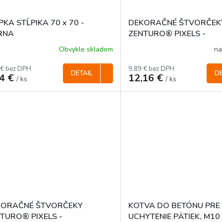
PKA STĹPIKA 70 x 70 -
DEKORAČNÉ ŠTVORČEK
RNA
ZENTURO® PIXELS -
ANTRACITOVÉ, 100 x 1
Obvykle skladom
na
(20 ks / bal.)
 € bez DPH
9,89 € bez DPH
DETAIL
DE
64 €
12,16 €
/ ks
/ ks
KORAČNÉ ŠTVORČEKY
KOTVA DO BETÓNU PRE
TURO® PIXELS -
UCHYTENIE PÄTIEK, M10