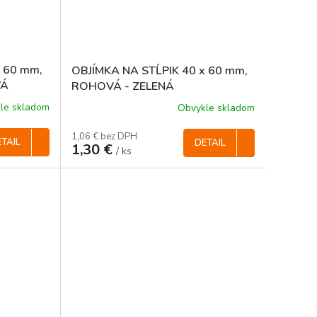
x 60 mm,
OBJÍMKA NA STĹPIK 40 x 60 mm,
VÁ
ROHOVÁ - ZELENÁ
le skladom
Obvykle skladom
1,06 € bez DPH
TAIL
DETAIL
1,30 €
/ ks