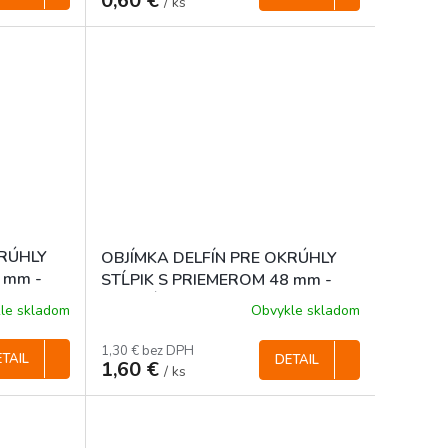
0,60 €
/ ks
KRÚHLY
OBJÍMKA DELFÍN PRE OKRÚHLY
 mm -
STĹPIK S PRIEMEROM 48 mm -
ZELENÁ
le skladom
Obvykle skladom
1,30 € bez DPH
TAIL
DETAIL
1,60 €
/ ks