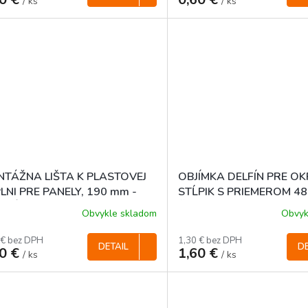
/ ks
/ ks
TÁŽNA LIŠTA K PLASTOVEJ
OBJÍMKA DELFÍN PRE O
LNI PRE PANELY, 190 mm -
STĹPIK S PRIEMEROM 48
ENÁ RAL 6005
ČIERNA
Obvykle skladom
Obvyk
 € bez DPH
1,30 € bez DPH
DETAIL
DE
60 €
1,60 €
/ ks
/ ks