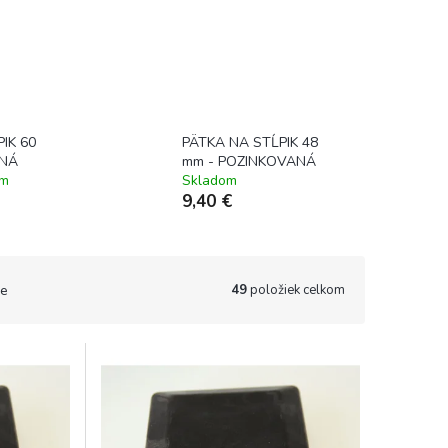
IK 60
PÄTKA NA STĹPIK 48
ENÁ
mm - POZINKOVANÁ
om
Skladom
9,40 €
49
položiek celkom
e