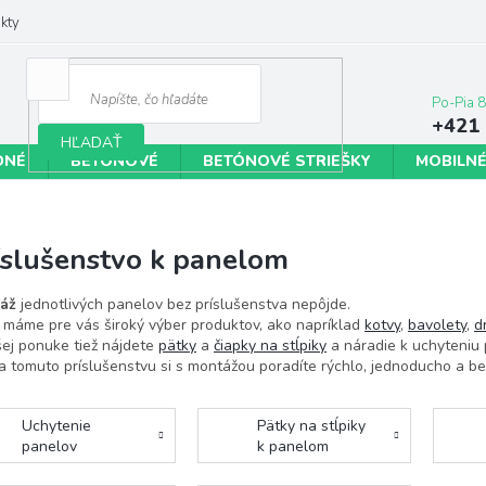
kty
+421 
HĽADAŤ
DNÉ
BETÓNOVÉ
BETÓNOVÉ STRIEŠKY
MOBILNÉ
íslušenstvo k panelom
áž
jednotlivých panelov bez príslušenstva nepôjde.
 máme pre vás široký výber produktov, ako napríklad
kotvy
,
bavolety
,
d
ej ponuke tiež nájdete
pätky
a
čiapky na stĺpiky
a náradie k uchyteniu 
 tomuto príslušenstvu si s montážou poradíte rýchlo, jednoducho a be
Uchytenie
Pätky na stĺpiky
panelov
k panelom