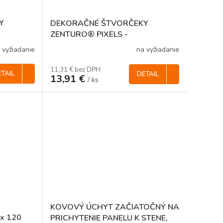
Y
DEKORAČNÉ ŠTVORČEKY
ZENTURO® PIXELS -
00 mm
ANTRACITOVÉ, 100 x 50 mm (30
 vyžiadanie
na vyžiadanie
ks / bal.)
11,31 € bez DPH
TAIL
DETAIL
13,91 €
/ ks
KOVOVÝ ÚCHYT ZAČIATOČNÝ NA
 x 120
PRICHYTENIE PANELU K STENE,