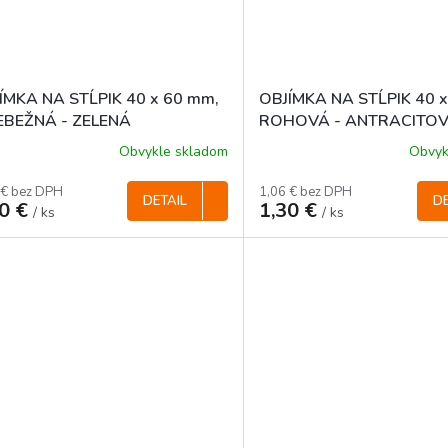
ÍMKA NA STĹPIK 40 x 60 mm,
OBJÍMKA NA STĹPIK 40 
EBEŽNÁ - ZELENÁ
ROHOVÁ - ANTRACITO
Obvykle skladom
Obvyk
 € bez DPH
1,06 € bez DPH
DETAIL
DE
20 €
1,30 €
/ ks
/ ks