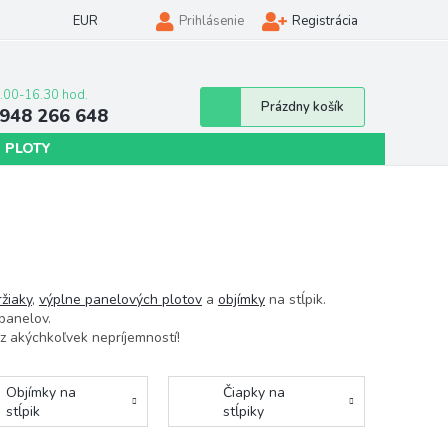
EUR
Prihlásenie
Registrácia
Nákupný
Prázdny košík
948 266 648
košík
 PLOTY
ržiaky
,
výplne panelových plotov
a
objímky
na stĺpik.
panelov.
z akýchkoľvek nepríjemností!
Objímky na
Čiapky na
stĺpik
stĺpiky