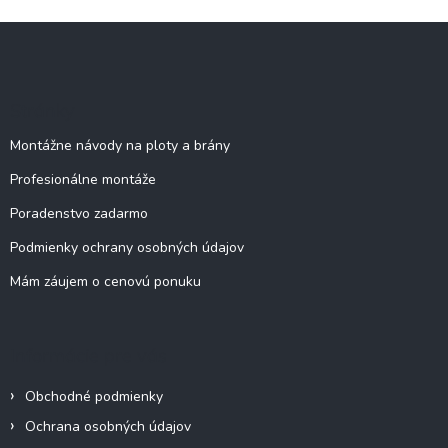
Z
á
p
ä
Stránky
t
i
Montážne návody na ploty a brány
e
Profesionálne montáže
Poradenstvo zadarmo
Podmienky ochrany osobných údajov
Mám záujem o cenovú ponuku
Informácie pre vás
Obchodné podmienky
Ochrana osobných údajov