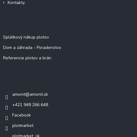
Kontakty
Viac o nás
Splátkový nákup plotov
Dom a záhrada - Poradenstvo
Referencie plotov a brán
Kontakt
amonit
@
amonit.sk
+421 948 266 648
Facebook
plotmarket
plotmarket_sk