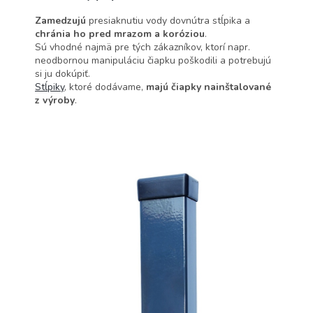
Zamedzujú
presiaknutiu vody dovnútra stĺpika a
chránia ho pred mrazom a koróziou
.
Sú vhodné najmä pre tých zákazníkov, ktorí napr.
neodbornou manipuláciu čiapku poškodili a potrebujú
si ju dokúpiť.
Stĺpiky
, ktoré dodávame,
majú čiapky nainštalované
z výroby
.