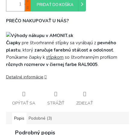
PRIDAŤ DO KOŠÍKA
PREČO NAKUPOVAŤ U NÁS?
Čiapky
pre štvorhranné stĺpiky sa vyrábajú z
pevného
plastu
, ktorý
zaručuje farebnú stálosť a odolnosť
.
Ponúkame čiapky k
stĺpikom
so štvorhranným profilom
rôznych rozmerov v čiernej farbe RAL9005
.
Detailné informácie
OPÝTAŤ SA
STRÁŽIŤ
ZDIEĽAŤ
Popis
Podobné (3)
Podrobný popis