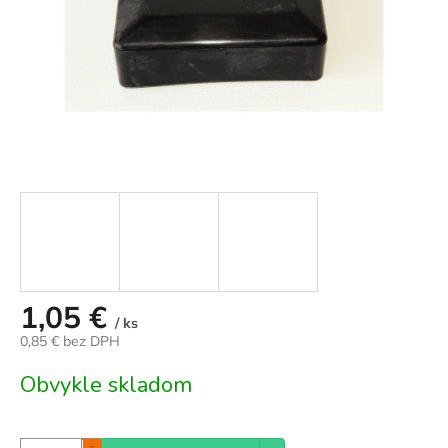
1,05 €
/ ks
0,85 € bez DPH
Jednotková
Obvykle skladom
cena: