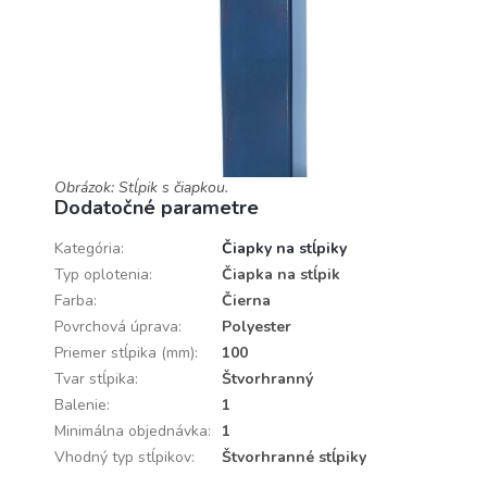
Obrázok: Stĺpik s čiapkou.
Dodatočné parametre
Kategória
:
Čiapky na stĺpiky
Typ oplotenia
:
Čiapka na stĺpik
Farba
:
Čierna
Povrchová úprava
:
Polyester
Priemer stĺpika (mm)
:
100
Tvar stĺpika
:
Štvorhranný
Balenie
:
1
Minimálna objednávka
:
1
Vhodný typ stĺpikov
:
Štvorhranné stĺpiky