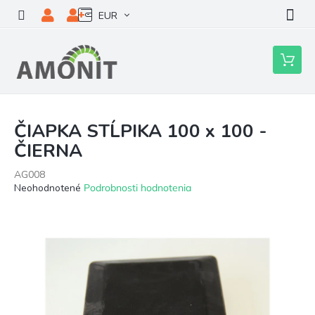
Prejsť
EUR
na
obsah
Nákupn
košík
ČIAPKA STĹPIKA 100 x 100 -
ČIERNA
AG008
Priemerné
Neohodnotené
Podrobnosti hodnotenia
hodnotenie
produktu
je
0,0
z
5
hviezdičiek.