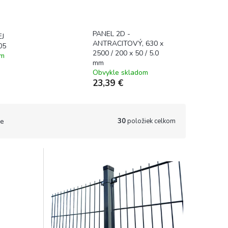
PANEL 2D -
J
ANTRACITOVÝ, 630 x
05
2500 / 200 x 50 / 5.0
om
mm
Obvykle skladom
23,39 €
30
položiek celkom
e