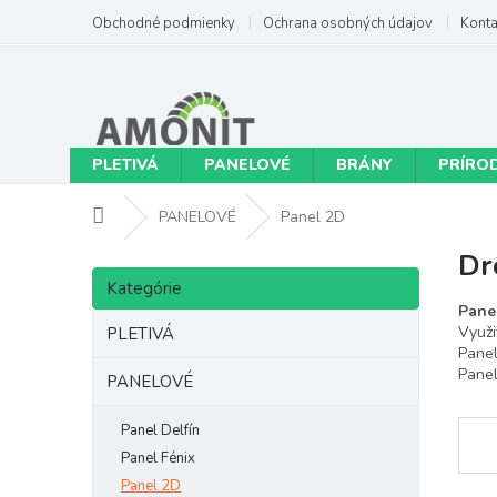
Prejsť
Obchodné podmienky
Ochrana osobných údajov
Konta
na
obsah
PLETIVÁ
PANELOVÉ
BRÁNY
PRÍRO
Domov
PANELOVÉ
Panel 2D
Dr
B
Preskočiť
o
Kategórie
kategórie
č
Pane
n
Využi
PLETIVÁ
Panel
ý
Panel
p
PANELOVÉ
a
n
Panel Delfín
e
Panel Fénix
l
Panel 2D