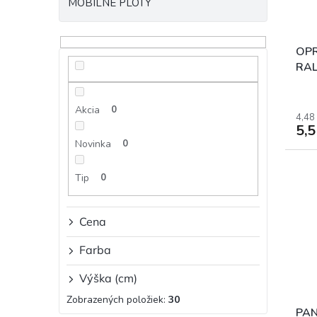
MOBILNÉ PLOTY
o
u
d
k
u
t
k
o
OPR
t
v
RA
o
v
Akcia
0
4,48
5,
Novinka
0
Tip
0
Cena
Farba
Výška (cm)
Zobrazených položiek:
30
PAN