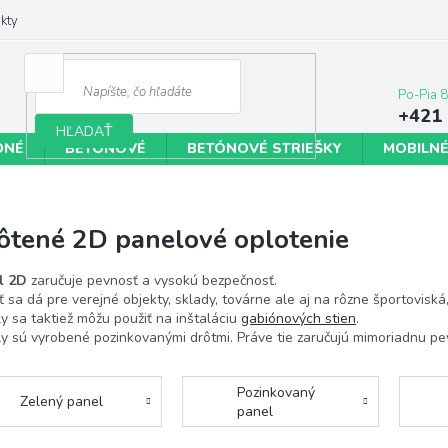
kty
+421 
HĽADAŤ
DNÉ
BETÓNOVÉ
BETÓNOVÉ STRIEŠKY
MOBILNÉ
ôtené 2D panelové oplotenie
l 2D
zaručuje pevnosť a vysokú bezpečnosť.
ť sa dá pre verejné objekty, sklady, továrne ale aj na rôzne športoviská,
y sa taktiež môžu použiť na inštaláciu
gabiónových stien
.
y sú vyrobené pozinkovanými drôtmi. Práve tie zaručujú mimoriadnu pe
Pozinkovaný
Zelený panel
panel