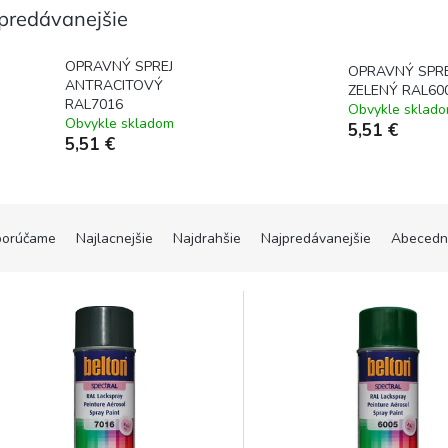
predávanejšie
OPRAVNÝ SPREJ
OPRAVNÝ SPRE
ANTRACITOVÝ
ZELENÝ RAL60
RAL7016
Obvykle sklad
Obvykle skladom
5,51 €
5,51 €
orúčame
Najlacnejšie
Najdrahšie
Najpredávanejšie
Abecedn