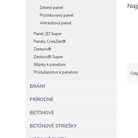
Naj
Zelený panel
Pozinkovaný panel
Antracitový panel
Panel 2D Super
Panely CreaZen®
Zenturo®
Zenturo® Super
Stĺpiky k panelom
R
a
Príslušenstvo k panelom
Odp
d
e
BRÁNY
V
n
ý
i
PRÍRODNÉ
p
e
i
p
BETÓNOVÉ
s
r
p
BETÓNOVÉ STRIEŠKY
o
r
d