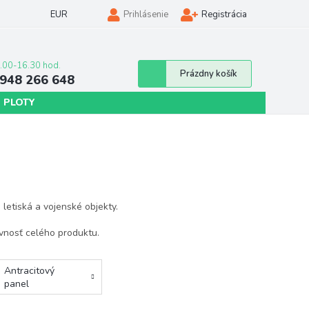
EUR
Prihlásenie
Registrácia
Nákupný
Prázdny košík
948 266 648
košík
 PLOTY
 letiská a vojenské objekty.
vnosť celého produktu.
Antracitový
panel