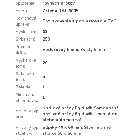
oplotenia
:
rovných drôtov
Farba
:
Zelená RAL 6005
Povrchová
Pozinkovanie a poplastovanie PVC
úprava
:
Výška (cm)
:
63
Šírka (cm)
:
250
Priemer
Vodorovný 6 mm, Zvislý 5 mm
drôtu
:
Výška oka
20
(cm)
:
Šírka oka
5
(cm)
:
Balenie
:
1
Minimálna
1
objednávka
:
Krídlové brány Egidia®, Samonosné
Vhodný typ
posuvné brány Egidia® - manuálne
brán
:
alebo automatické
Vhodný typ
Stĺpiky 40 x 60 mm, Štvorhranné
stĺpikov
:
stĺpiky 60 x 60 mm