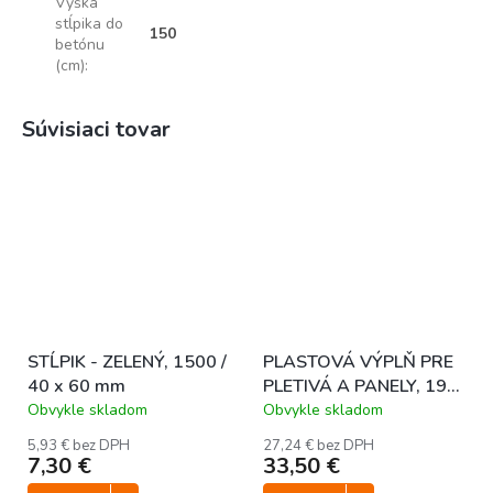
Výška
stĺpika do
150
betónu
(cm)
:
Súvisiaci tovar
STĹPIK - ZELENÝ, 1500 /
PLASTOVÁ VÝPLŇ PRE
40 x 60 mm
PLETIVÁ A PANELY, 190
mm (26 m rolka) -
Obvykle skladom
Obvykle skladom
ZELENÁ RAL 6005
5,93 € bez DPH
27,24 € bez DPH
7,30 €
33,50 €