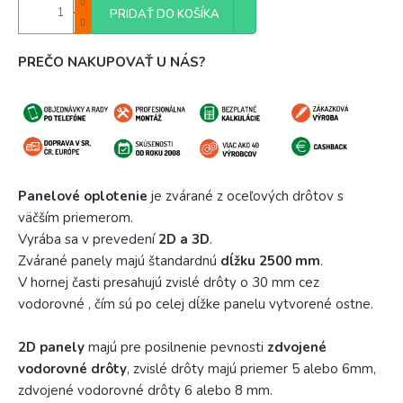
PRIDAŤ DO KOŠÍKA
PREČO NAKUPOVAŤ U NÁS?
Panelové oplotenie
je zvárané z oceľových drôtov s
väčším priemerom.
Vyrába sa v prevedení
2D a 3D
.
Zvárané panely majú štandardnú
dĺžku 2500 mm
.
V hornej časti presahujú zvislé drôty o 30 mm cez
vodorovné , čím sú po celej dĺžke panelu vytvorené ostne.
2D panely
majú pre posilnenie pevnosti
zdvojené
vodorovné drôty
, zvislé drôty majú priemer 5 alebo 6mm,
zdvojené vodorovné drôty 6 alebo 8 mm.