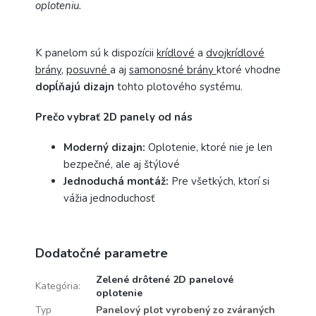
oploteniu.
K panelom sú k dispozícii
krídlové
a
dvojkrídlové
brány
,
posuvné
a aj
samonosné brány
ktoré vhodne
dopĺňajú dizajn
tohto plotového systému.
Prečo vybrať 2D panely od nás
Moderný dizajn:
Oplotenie, ktoré nie je len
bezpečné, ale aj štýlové
Jednoduchá montáž:
Pre všetkých, ktorí si
vážia jednoduchosť
Dodatočné parametre
Zelené drôtené 2D panelové
Kategória
:
oplotenie
Typ
Panelový plot vyrobený zo zváraných