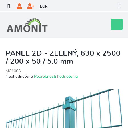
Prejsť
EUR
na
obsah
Nákupn
košík
PANEL 2D - ZELENÝ, 630 x 2500
/ 200 x 50 / 5.0 mm
MC1006
Priemerné
Neohodnotené
Podrobnosti hodnotenia
hodnotenie
produktu
je
0,0
z
5
hviezdičiek.