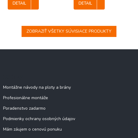
DETAIL
DETAIL
ZOBRAZIŤ VŠETKY SÚVISIACE PRODUKTY
Z
á
p
ä
Stránky
t
i
Montážne návody na ploty a brány
e
Profesionálne montáže
Poradenstvo zadarmo
Podmienky ochrany osobných údajov
Mám záujem o cenovú ponuku