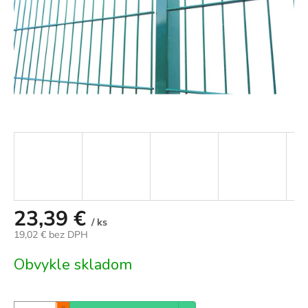
23,39 €
/ ks
19,02 € bez DPH
Jednotková
Obvykle skladom
cena: