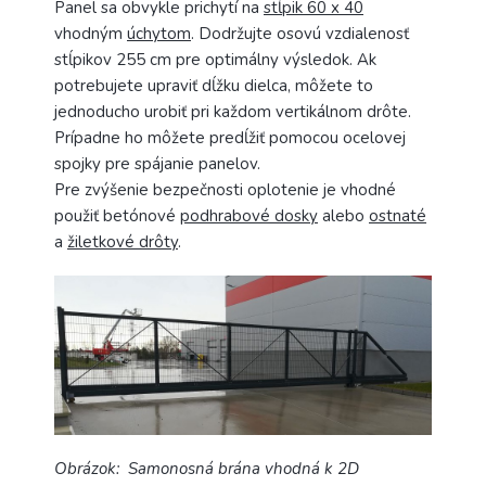
Panel sa obvykle prichytí na
stĺpik 60 x 40
vhodným
úchytom
. Dodržujte osovú vzdialenosť
stĺpikov 255 cm pre optimálny výsledok. Ak
potrebujete upraviť dĺžku dielca, môžete to
jednoducho urobiť pri každom vertikálnom drôte.
Prípadne ho môžete predĺžiť pomocou ocelovej
spojky pre spájanie panelov.
Pre zvýšenie bezpečnosti oplotenie je vhodné
použiť betónové
podhrabové dosky
alebo
ostnaté
a
žiletkové drôty
.
Obrázok: Samonosná brána vhodná k 2D