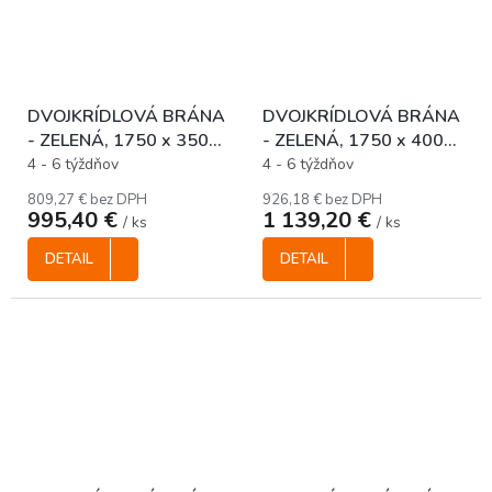
DVOJKRÍDLOVÁ BRÁNA
DVOJKRÍDLOVÁ BRÁNA
- ZELENÁ, 1750 x 3500
- ZELENÁ, 1750 x 4000
mm
mm
4 - 6 týždňov
4 - 6 týždňov
809,27 € bez DPH
926,18 € bez DPH
995,40 €
1 139,20 €
/ ks
/ ks
DETAIL
DETAIL