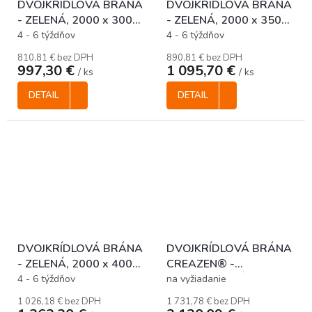
DVOJKRÍDLOVÁ BRÁNA
DVOJKRÍDLOVÁ BRÁNA
- ZELENÁ, 2000 x 3000
- ZELENÁ, 2000 x 3500
mm
mm
4 - 6 týždňov
4 - 6 týždňov
810,81 € bez DPH
890,81 € bez DPH
997,30 €
1 095,70 €
/ ks
/ ks
DETAIL
DETAIL
DVOJKRÍDLOVÁ BRÁNA
DVOJKRÍDLOVÁ BRÁNA
- ZELENÁ, 2000 x 4000
CREAZEN® -
mm
ANTRACITOVÁ, 1700 x
4 - 6 týždňov
na vyžiadanie
4000 mm
1 026,18 € bez DPH
1 731,78 € bez DPH