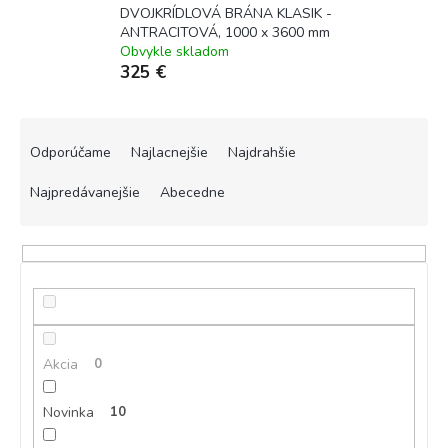
DVOJKRÍDLOVÁ BRÁNA KLASIK -
ANTRACITOVÁ, 1000 x 3600 mm
Obvykle skladom
325 €
R
a
Odporúčame
Najlacnejšie
Najdrahšie
d
e
Najpredávanejšie
Abecedne
n
i
e
p
r
o
d
Akcia
0
u
k
t
Novinka
10
o