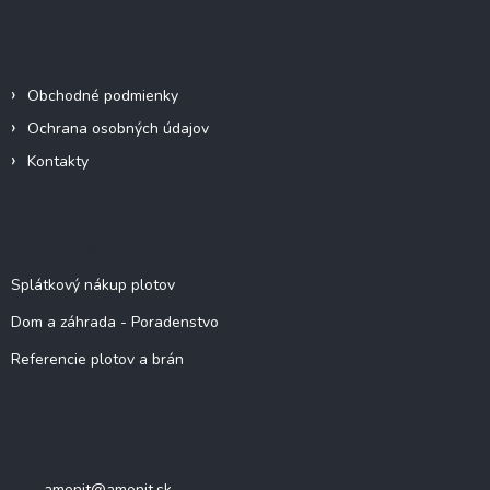
Informácie pre vás
Obchodné podmienky
Ochrana osobných údajov
Kontakty
Viac o nás
Splátkový nákup plotov
Dom a záhrada - Poradenstvo
Referencie plotov a brán
Kontakt
amonit
@
amonit.sk