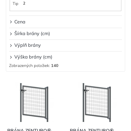
v
Tip
2
Cena
Šírka brány (cm)
Výplň brány
Výška brány (cm)
Zobrazených položiek:
140
V
ý
p
i
s
p
r
o
BRÁNA ZENTURO®
BRÁNA ZENTURO®