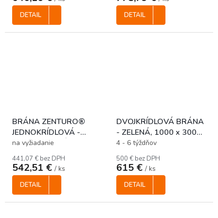
DETAIL
DETAIL
BRÁNA ZENTURO®
DVOJKRÍDLOVÁ BRÁNA
JEDNOKRÍDLOVÁ -
- ZELENÁ, 1000 x 3000
ANTRACITOVÁ, 950 x
mm
na vyžiadanie
4 - 6 týždňov
1000 mm
441,07 € bez DPH
500 € bez DPH
542,51 €
615 €
/ ks
/ ks
DETAIL
DETAIL