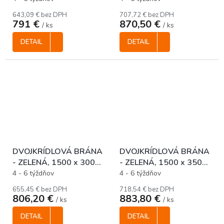
643,09 € bez DPH
707,72 € bez DPH
791 €
870,50 €
/ ks
/ ks
DETAIL
DETAIL
DVOJKRÍDLOVÁ BRÁNA
DVOJKRÍDLOVÁ BRÁNA
- ZELENÁ, 1500 x 3000
- ZELENÁ, 1500 x 3500
mm
mm
4 - 6 týždňov
4 - 6 týždňov
655,45 € bez DPH
718,54 € bez DPH
806,20 €
883,80 €
/ ks
/ ks
DETAIL
DETAIL