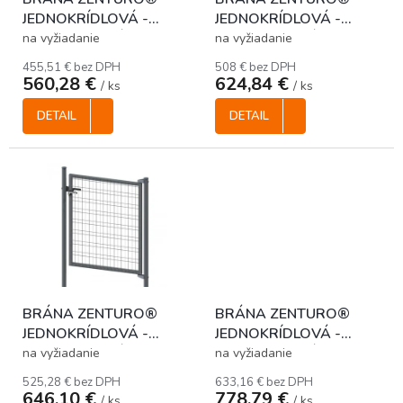
d
JEDNOKRÍDLOVÁ -
JEDNOKRÍDLOVÁ -
u
ANTRACITOVÁ, 1250 x
ANTRACITOVÁ, 1550 x
k
na vyžiadanie
na vyžiadanie
1000 mm
1000 mm
t
455,51 € bez DPH
508 € bez DPH
o
560,28 €
624,84 €
/ ks
/ ks
v
DETAIL
DETAIL
BRÁNA ZENTURO®
BRÁNA ZENTURO®
JEDNOKRÍDLOVÁ -
JEDNOKRÍDLOVÁ -
ANTRACITOVÁ, 1700 x
ANTRACITOVÁ, 2000 x
na vyžiadanie
na vyžiadanie
1000 mm
1000 mm
525,28 € bez DPH
633,16 € bez DPH
646,10 €
778,79 €
/ ks
/ ks