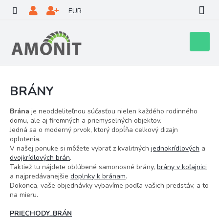
Prejsť
EUR
na
obsah
Nákupn
košík
BRÁNY
Brána
je neoddeliteľnou súčasťou nielen každého rodinného
domu, ale aj firemných a priemyselných objektov.
Jedná sa o moderný prvok, ktorý dopĺňa celkový dizajn
oplotenia.
V našej ponuke si môžete vybrať z kvalitných
jednokrídlových
a
dvojkrídlových brán
.
Taktiež tu nájdete obľúbené samonosné brány,
brány v koľajnici
a najpredávanejšie
doplnky k bránam
.
Dokonca, vaše objednávky vybavíme podľa vašich predstáv, a to
na mieru.
PRIECHODY_BRÁN