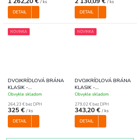
1 262,20 €
2 130,09 €
/ ks
/ ks
DETAIL
DETAIL
NOVINKA
NOVINKA
DVOJKRÍDLOVÁ BRÁNA
DVOJKRÍDLOVÁ BRÁNA
KLASIK -
KLASIK -
ANTRACITOVÁ, 1000 x
ANTRACITOVÁ, 1250 x
Obvykle skladom
Obvykle skladom
3600 mm
3600 mm
264,23 € bez DPH
279,02 € bez DPH
325 €
343,20 €
/ ks
/ ks
DETAIL
DETAIL