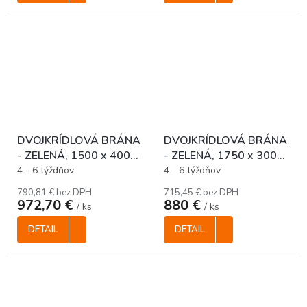
DVOJKRÍDLOVÁ BRÁNA
DVOJKRÍDLOVÁ BRÁNA
- ZELENÁ, 1500 x 4000
- ZELENÁ, 1750 x 3000
mm
mm
4 - 6 týždňov
4 - 6 týždňov
790,81 € bez DPH
715,45 € bez DPH
972,70 €
880 €
/ ks
/ ks
DETAIL
DETAIL