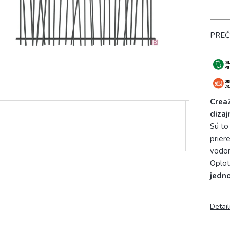
PREČ
Crea
diza
Sú to
prier
vodor
Oplot
jedno
Detai