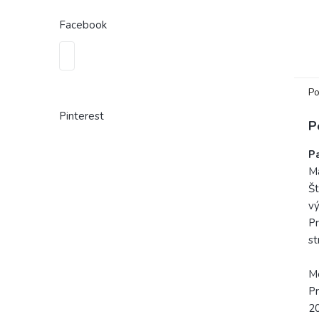
Facebook
Po
Pinterest
P
P
Ma
Št
vý
Pr
st
Me
Pr
2