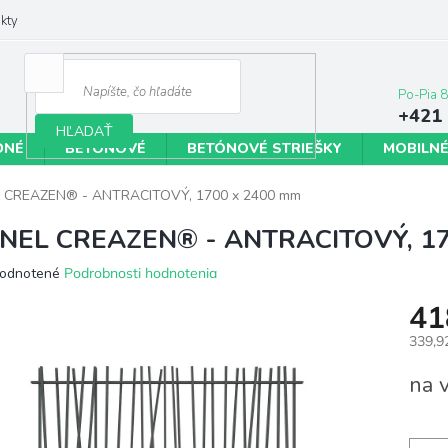
kty
+421 
HĽADAŤ
DNÉ
BETÓNOVÉ
BETÓNOVÉ STRIEŠKY
MOBILNÉ
 CREAZEN® - ANTRACITOVÝ, 1700 x 2400 mm
NEL CREAZEN® - ANTRACITOVÝ, 17
erné
odnotené
Podrobnosti hodnotenia
tenie
41
ktu
339,9
Jedno
na 
cena:
ičiek.