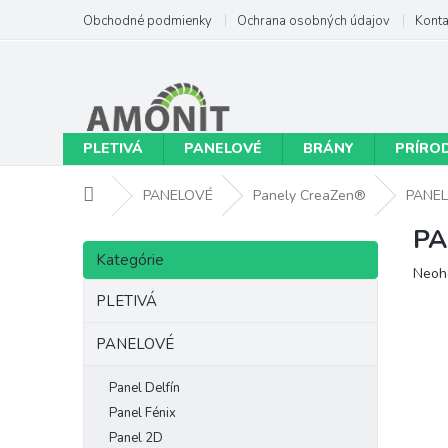
Prejsť
Obchodné podmienky
Ochrana osobných údajov
Konta
na
obsah
PLETIVÁ
PANELOVÉ
BRÁNY
PRÍRO
Domov
PANELOVÉ
Panely CreaZen®
PANEL
PA
B
Preskočiť
o
Kategórie
kategórie
Priem
Neoh
č
hodno
n
PLETIVÁ
produ
ý
je
p
PANELOVÉ
0,0
a
z
n
5
Panel Delfín
hviezd
e
Panel Fénix
l
Panel 2D