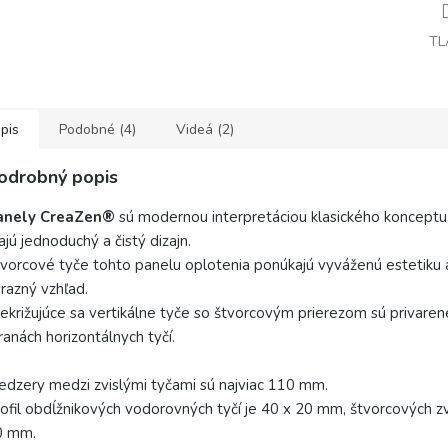
TL
pis
Podobné (4)
Videá (2)
odrobný popis
anely CreaZen®
sú modernou interpretáciou klasického konceptu
jú jednoduchý a čistý dizajn.
vorcové tyče tohto panelu oplotenia ponúkajú vyváženú estetiku a
razný vzhľad.
ekrižujúce sa vertikálne tyče so štvorcovým prierezom sú privare
ranách horizontálnych tyčí.
dzery medzi zvislými tyčami sú najviac 110 mm.
ofil obdĺžnikových vodorovných tyčí je 40 x 20 mm, štvorcových zv
0 mm.