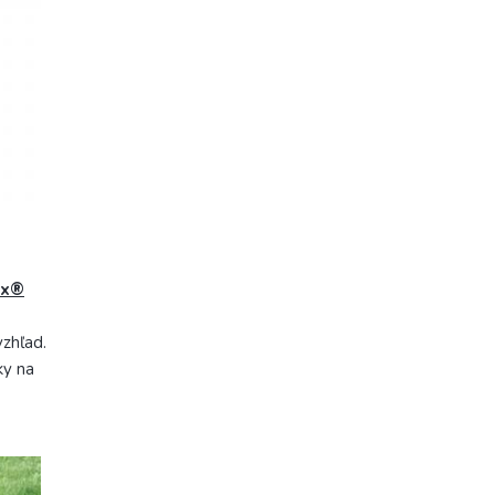
ix®
zhľad.
ky na