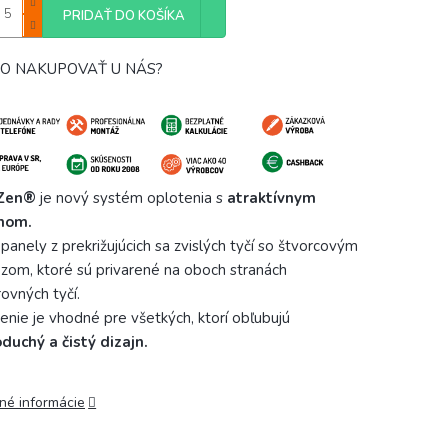
PRIDAŤ DO KOŠÍKA
O NAKUPOVAŤ U NÁS?
Zen®
je nový systém oplotenia s
atraktívnym
jnom.
 panely z prekrižujúcich sa zvislých tyčí so štvorcovým
ezom, ktoré sú privarené na oboch stranách
ovných tyčí.
enie je vhodné pre všetkých, ktorí obľubujú
duchý a čistý dizajn.
lné informácie