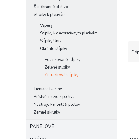
Šesťhranné pletivo
Stĺpiky k pletivám
Vzpery
Stĺpiky k dekoratívnym pletivám
Stĺpiky Unix
R
Okrúhle stĺpiky
a
Odp
d
Pozinkované stĺpiky
e
Zelené stĺpiky
V
n
Antracitové stĺpiky
ý
i
p
e
Tieniace tkaniny
i
p
Príslušenstvo k pletivu
s
r
p
Nástroje k montáži plotov
o
r
d
Zemné skrutky
o
u
d
k
PANELOVÉ
u
t