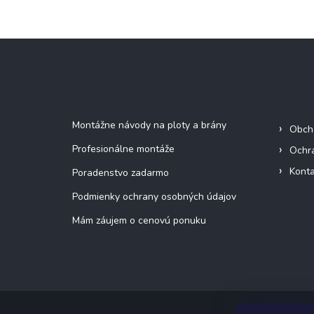
Z
á
p
ä
Stránky
Infor
t
i
Montážne návody na ploty a brány
Obch
e
Profesionálne montáže
Ochr
Konta
Poradenstvo zadarmo
Podmienky ochrany osobných údajov
Mám záujem o cenovú ponuku