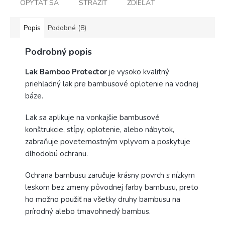
OPÝTAŤ SA
STRÁŽIŤ
ZDIEĽAŤ
Popis
Podobné (8)
Podrobný popis
Lak Bamboo Protector
je vysoko kvalitný
priehľadný lak pre bambusové oplotenie na vodnej
báze.
Lak sa aplikuje na vonkajšie bambusové
konštrukcie, stĺpy, oplotenie, alebo nábytok,
zabraňuje poveternostným vplyvom a poskytuje
dlhodobú ochranu.
Ochrana bambusu zaručuje krásny povrch s nízkym
leskom bez zmeny pôvodnej farby bambusu, preto
ho možno použiť na všetky druhy bambusu na
prírodný alebo tmavohnedý bambus.