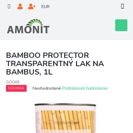
Prejsť
EUR
na
obsah
Nákupn
košík
BAMBOO PROTECTOR
TRANSPARENTNÝ LAK NA
BAMBUS, 1L
GO048
Priemerné
Neohodnotené
Podrobnosti hodnotenia
NOVINKA
hodnotenie
produktu
je
0,0
z
5
hviezdičiek.