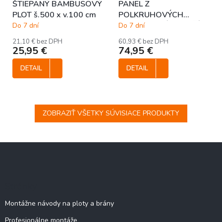
ŠTIEPANÝ BAMBUSOVÝ
PANEL Z
PLOT š.500 x v.100 cm
POLKRUHOVÝCH
BAMBUSOVÝCH TYČÍ
Do 7 dní
Do 7 dní
TMAVOHNEDÝ š.90 x
21,10 € bez DPH
60,93 € bez DPH
v.180 cm
25,95 €
74,95 €
DETAIL
DETAIL
ZOBRAZIŤ VŠETKY SÚVISIACE PRODUKTY
Z
á
p
ä
Stránky
t
i
Montážne návody na ploty a brány
e
Profesionálne montáže