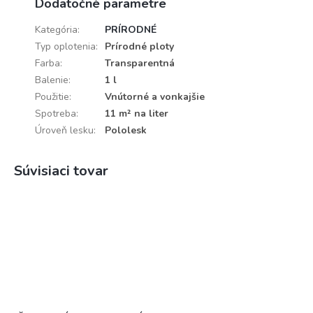
Dodatočné parametre
Kategória
:
PRÍRODNÉ
Typ oplotenia
:
Prírodné ploty
Farba
:
Transparentná
Balenie
:
1 l
Použitie
:
Vnútorné a vonkajšie
Spotreba
:
11 m² na liter
Úroveň lesku
:
Pololesk
Súvisiaci tovar