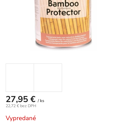
27,95 €
/ ks
22,72 € bez DPH
Jednotková
Vypredané
cena: