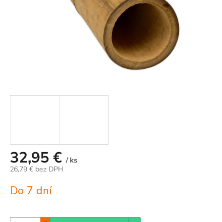
32,95 €
/ ks
26,79 € bez DPH
Jednotková
Do 7 dní
cena: