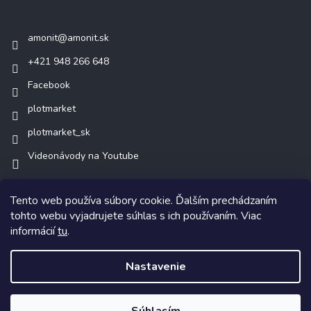
Kontakt
amonit
@
amonit.sk
+421 948 266 648
Facebook
plotmarket
plotmarket_sk
Videonávody na Youtube
Tento web používa súbory cookie. Ďalším prechádzaním
tohto webu vyjadrujete súhlas s ich používaním. Viac
informácií
tu
.
Copyright 2026
AMONIT.sk
. Všetky práva vyhradené.
Nastavenie
Vytvoril Shoptet