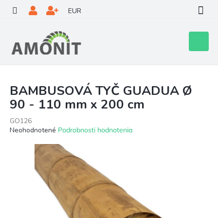
Prejsť
EUR
na
obsah
Nákupn
košík
BAMBUSOVÁ TYČ GUADUA Ø
90 - 110 mm x 200 cm
GO126
Priemerné
Neohodnotené
Podrobnosti hodnotenia
hodnotenie
produktu
je
0,0
z
5
hviezdičiek.