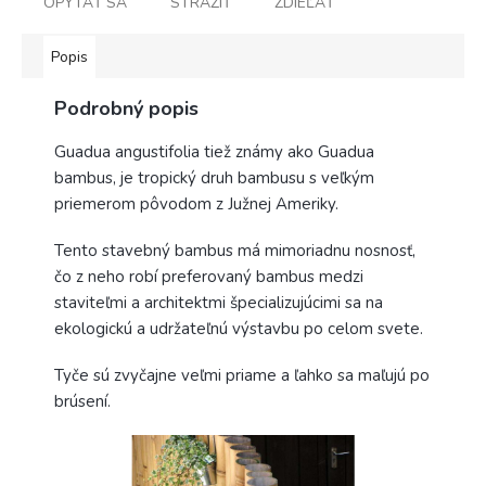
OPÝTAŤ SA
STRÁŽIŤ
ZDIEĽAŤ
Popis
Podrobný popis
Guadua angustifolia tiež známy ako Guadua
bambus, je tropický druh bambusu s veľkým
priemerom pôvodom z Južnej Ameriky.
Tento stavebný bambus má mimoriadnu nosnosť,
čo z neho robí preferovaný bambus medzi
staviteľmi a architektmi špecializujúcimi sa na
ekologickú a udržateľnú výstavbu po celom svete.
Tyče sú zvyčajne veľmi priame a ľahko sa maľujú po
brúsení.