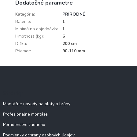
Dodatočné parametre
Kategória
:
PRÍRODNÉ
Balenie
:
1
Minimálna objednávka
:
1
Hmotnosť (kg)
:
6
Dĺžka
:
200 cm
Priemer
:
90-110 mm
Z
á
p
ä
Stránky
t
i
Montážne návody na ploty a brány
e
Profesionálne montáže
Poradenstvo zadarmo
Podmienky ochrany osobných údajov