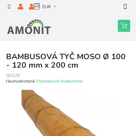
Prejsť
EUR
na
obsah
Nákupn
košík
BAMBUSOVÁ TYČ MOSO Ø 100
- 120 mm x 200 cm
GO123
Priemerné
Neohodnotené
Podrobnosti hodnotenia
hodnotenie
produktu
je
0,0
z
5
hviezdičiek.