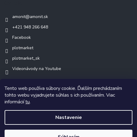
Kontakt
amonit
@
amonit.sk
+421 948 266 648
Facebook
plotmarket
plotmarket_sk
Videonávody na Youtube
Tento web používa súbory cookie. Ďalším prechádzaním
tohto webu vyjadrujete súhlas s ich používaním. Viac
informácií
tu
.
Copyright 2026
AMONIT.sk
. Všetky práva vyhradené.
Nastavenie
Vytvoril Shoptet