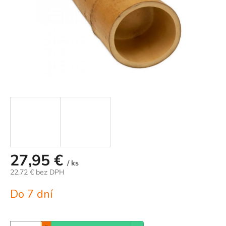
27,95 €
/ ks
22,72 € bez DPH
Jednotková
Do 7 dní
cena: