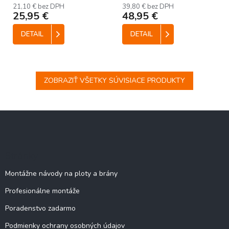
21,10 € bez DPH
39,80 € bez DPH
25,95 €
48,95 €
DETAIL
DETAIL
ZOBRAZIŤ VŠETKY SÚVISIACE PRODUKTY
Z
á
p
ä
Stránky
t
i
Montážne návody na ploty a brány
e
Profesionálne montáže
Poradenstvo zadarmo
Podmienky ochrany osobných údajov