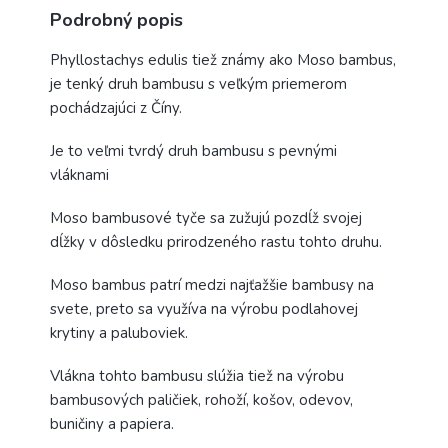
Podrobný popis
Phyllostachys edulis tiež známy ako Moso bambus,
je tenký druh bambusu s veľkým priemerom
pochádzajúci z Číny.
Je to veľmi tvrdý druh bambusu s pevnými
vláknami
Moso bambusové tyče sa zužujú pozdĺž svojej
dĺžky v dôsledku prirodzeného rastu tohto druhu.
Moso bambus patrí medzi najťažšie bambusy na
svete, preto sa využíva na výrobu podlahovej
krytiny a paluboviek.
Vlákna tohto bambusu slúžia tiež na výrobu
bambusových paličiek, rohoží, košov, odevov,
buničiny a papiera.