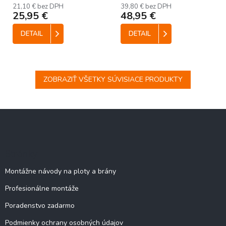
21,10 € bez DPH
39,80 € bez DPH
25,95 €
48,95 €
DETAIL
DETAIL
ZOBRAZIŤ VŠETKY SÚVISIACE PRODUKTY
Z
á
p
ä
Stránky
t
i
Montážne návody na ploty a brány
e
Profesionálne montáže
Poradenstvo zadarmo
Podmienky ochrany osobných údajov