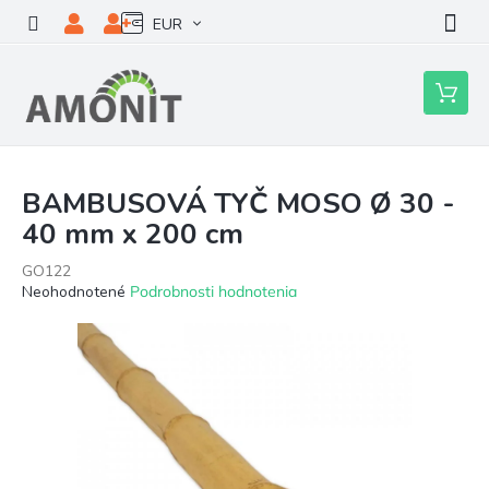
Prejsť
EUR
na
obsah
Nákupn
košík
BAMBUSOVÁ TYČ MOSO Ø 30 -
40 mm x 200 cm
GO122
Priemerné
Neohodnotené
Podrobnosti hodnotenia
hodnotenie
produktu
je
0,0
z
5
hviezdičiek.