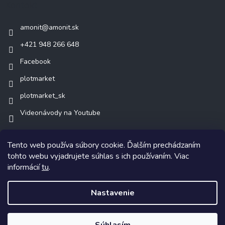
Kontakt
amonit
@
amonit.sk
+421 948 266 648
Facebook
plotmarket
plotmarket_sk
Videonávody na Youtube
Tento web používa súbory cookie. Ďalším prechádzaním
tohto webu vyjadrujete súhlas s ich používaním. Viac
informácií
tu
.
Copyright 2026
AMONIT.sk
. Všetky práva vyhradené.
Nastavenie
Vytvoril Shoptet