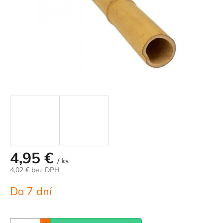
4,95 €
/ ks
4,02 € bez DPH
Jednotková
Do 7 dní
cena: