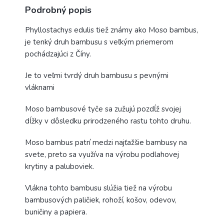
Podrobný popis
Phyllostachys edulis tiež známy ako Moso bambus,
je tenký druh bambusu s veľkým priemerom
pochádzajúci z Číny.
Je to veľmi tvrdý druh bambusu s pevnými
vláknami
Moso bambusové tyče sa zužujú pozdĺž svojej
dĺžky v dôsledku prirodzeného rastu tohto druhu.
Moso bambus patrí medzi najťažšie bambusy na
svete, preto sa využíva na výrobu podlahovej
krytiny a paluboviek.
Vlákna tohto bambusu slúžia tiež na výrobu
bambusových paličiek, rohoží, košov, odevov,
buničiny a papiera.