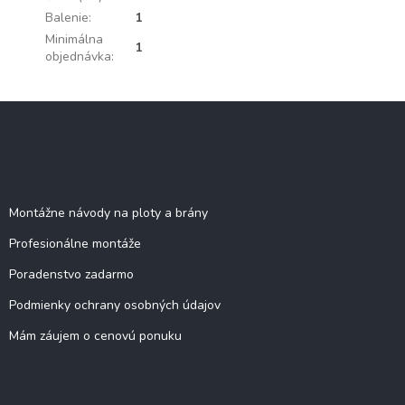
Balenie
:
1
Minimálna
1
objednávka
:
Z
á
p
ä
Stránky
t
i
Montážne návody na ploty a brány
e
Profesionálne montáže
Poradenstvo zadarmo
Podmienky ochrany osobných údajov
Mám záujem o cenovú ponuku
Informácie pre vás