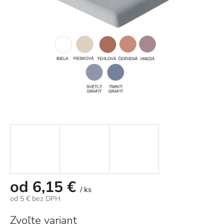
hviezdičiek.
od
6,15 €
/ ks
od
5 €
bez DPH
Jednotková
Zvoľte variant
cena: