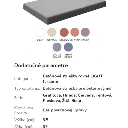
Dodatočné parametre
Betónové striešky rovné LIGHT
Kategória
:
farebné
Typ oplotenia
:
Betónová strieška pre betónový múr
Grafitová, Hnedá, Červená, Tehlová,
Farba
:
Piesková, Žltá, Biela
Povrchová
Bez povrchovej úpravy
úprava
:
Výška (cm)
:
3.5
Šírka (cm)
:
37