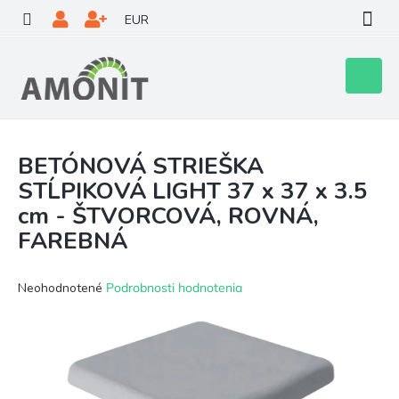
Prejsť
EUR
na
obsah
Nákupn
košík
BETÓNOVÁ STRIEŠKA
STĹPIKOVÁ LIGHT 37 x 37 x 3.5
cm - ŠTVORCOVÁ, ROVNÁ,
FAREBNÁ
Priemerné
Neohodnotené
Podrobnosti hodnotenia
hodnotenie
produktu
je
0,0
z
5