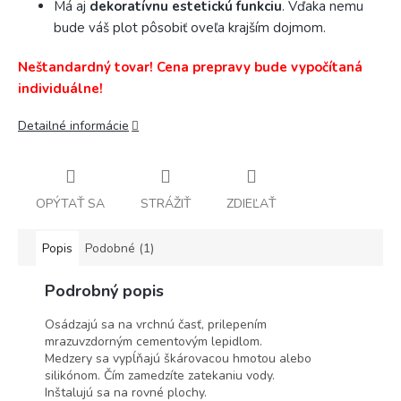
Má aj
dekoratívnu estetickú funkciu
. Vďaka nemu
bude váš plot pôsobiť oveľa krajším dojmom.
Neštandardný tovar! Cena prepravy bude vypočítaná
individuálne!
Detailné informácie
OPÝTAŤ SA
STRÁŽIŤ
ZDIEĽAŤ
Popis
Podobné (1)
Podrobný popis
Osádzajú sa na vrchnú časť, prilepením
mrazuvzdorným cementovým lepidlom.
Medzery sa vypĺňajú škárovacou hmotou alebo
silikónom. Čím zamedzíte zatekaniu vody.
Inštalujú sa na rovné plochy.