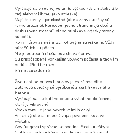
Vyrábajú sa
v rovnej verzii
(s výškou 4,5 cm alebo 2,5
cm) alebo
v šikmej
(ako strieška).
Majú tri formy –
priebežné
(obe strany striešky sú
rovno urezané),
koncové
(jednu stranu majú oblú a
druhú rovno zrezanú) alebo
stĺpikové
(všetky strany
sú oblé).
Rohy múrov sa riešia tzv.
rohovými strieškami
. Vždy
sú v 90tich stupňoch.
Nie je potrebná ďalšia povrchová úprava.
Sú prispôsobené vonkajším vplyvom počasia a tak vám
budú slúžiť dlhé roky.
Sú
mrazuvzdorné
.
Životnosť betónových prvkov je extrémne dlhá.
Betónové striešky
sú vyrábané z certifikovaného
betónu
.
Vyrábajú sa z tekutého betónu vyliateho do foriem,
ktorý je vibrovaný.
Vďaka tomu je jeho povrch veľmi hladký.
Pri ich výrobe sa nepoužívajú spevnenie kovové
výstuhy.
Aby fungovali správne, zo spodnej časti striešky sú
žliabky na odkvapkávanie vody vzdialené 2 cm od