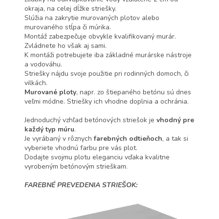
okraja, na celej dĺžke striešky.
Slúžia na zakrytie murovaných plotov alebo
murovaného stĺpa či múrika.
Montáž zabezpečuje obvykle kvalifikovaný murár.
Zvládnete ho však aj sami.
K montáži potrebujete iba základné murárske nástroje
a vodováhu.
Striešky nájdu svoje použitie pri rodinných domoch, či
vilkách.
Murované ploty
, napr. zo štiepaného betónu sú dnes
veľmi módne. Striešky ich vhodne doplnia a ochránia.
Jednoduchý vzhľad betónových striešok je
vhodný pre
každý typ múru
.
Je vyrábaný v rôznych
farebných odtieňoch
, a tak si
vyberiete vhodnú farbu pre vás plot.
Dodajte svojmu plotu eleganciu vďaka kvalitne
vyrobeným betónovým strieškam.
FAREBNÉ PREVEDENIA STRIEŠOK: