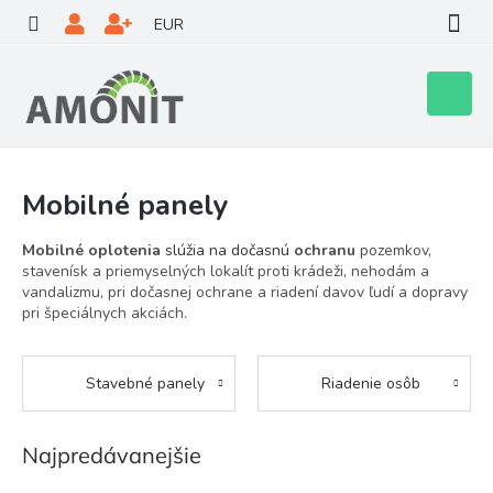
Prejsť
EUR
na
obsah
Nákupn
košík
Mobilné panely
Mobilné oplotenia
slúžia na dočasnú
ochranu
pozemkov,
stavenísk a priemyselných lokalít proti krádeži, nehodám a
vandalizmu, pri dočasnej ochrane a riadení davov ľudí a dopravy
pri špeciálnych akciách.
Stavebné panely
Riadenie osôb
Najpredávanejšie