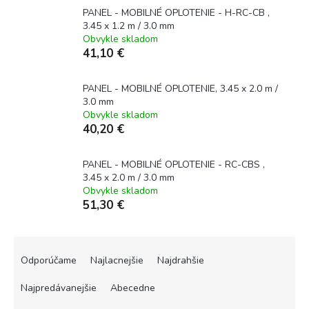
PANEL - MOBILNÉ OPLOTENIE - H-RC-CB ,
3.45 x 1.2 m / 3.0 mm
Obvykle skladom
41,10 €
PANEL - MOBILNÉ OPLOTENIE, 3.45 x 2.0 m /
3.0 mm
Obvykle skladom
40,20 €
PANEL - MOBILNÉ OPLOTENIE - RC-CBS ,
3.45 x 2.0 m / 3.0 mm
Obvykle skladom
51,30 €
R
a
Odporúčame
Najlacnejšie
Najdrahšie
d
e
Najpredávanejšie
Abecedne
n