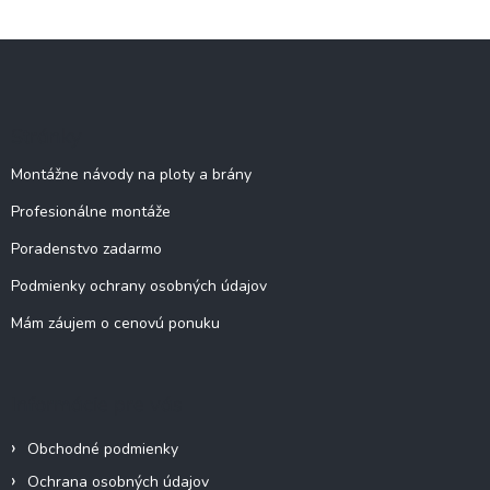
v
l
Z
á
á
d
p
a
c
ä
Stránky
i
t
e
i
Montážne návody na ploty a brány
p
e
r
Profesionálne montáže
v
k
Poradenstvo zadarmo
y
v
Podmienky ochrany osobných údajov
ý
Mám záujem o cenovú ponuku
p
i
s
u
Informácie pre vás
Obchodné podmienky
Ochrana osobných údajov