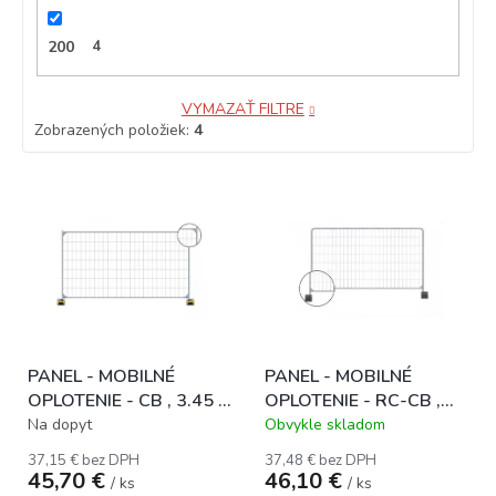
200
4
VYMAZAŤ FILTRE
Zobrazených položiek:
4
V
ý
p
i
s
p
r
o
PANEL - MOBILNÉ
PANEL - MOBILNÉ
d
OPLOTENIE - CB , 3.45 x
OPLOTENIE - RC-CB ,
u
2.0 m / 3.0 mm
3.45 x 2.0 m / 3.0 mm
k
Na dopyt
Obvykle skladom
t
37,15 € bez DPH
37,48 € bez DPH
o
45,70 €
46,10 €
/ ks
/ ks