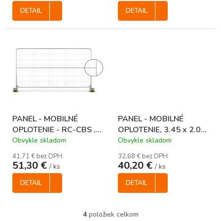
v
DETAIL
DETAIL
PANEL - MOBILNÉ
PANEL - MOBILNÉ
OPLOTENIE - RC-CBS ,
OPLOTENIE, 3.45 x 2.0
3.45 x 2.0 m / 3.0 mm
m / 3.0 mm
Obvykle skladom
Obvykle skladom
41,71 € bez DPH
32,68 € bez DPH
51,30 €
40,20 €
/ ks
/ ks
DETAIL
DETAIL
4
položiek celkom
O