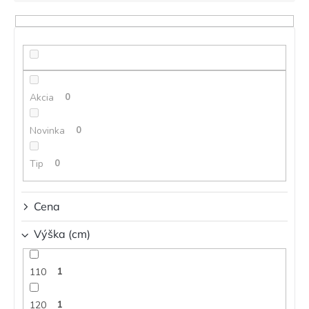
i
e
p
r
o
d
Akcia
0
u
k
t
Novinka
0
o
v
Tip
0
Cena
Výška (cm)
110
1
120
1