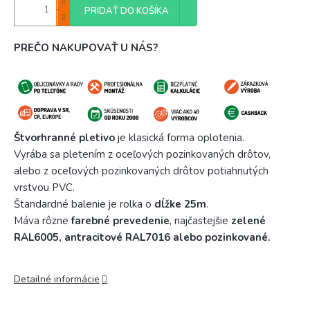
PRIDAŤ DO KOŠÍKA
PREČO NAKUPOVAŤ U NÁS?
Štvorhranné pletivo
je klasická forma oplotenia.
Vyrába sa pletením z oceľových pozinkovaných drôtov,
alebo z oceľových pozinkovaných drôtov potiahnutých
vrstvou PVC.
Štandardné balenie je rolka o
dĺžke 25m
.
Máva rôzne
farebné prevedenie
, najčastejšie
zelené
RAL6005, antracitové RAL7016 alebo pozinkované.
Detailné informácie