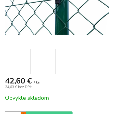
42,60 €
/ ks
34,63 € bez DPH
Jednotková
Obvykle skladom
cena: