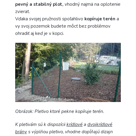
pevný a stabilný plot,
vhodný najmä na oplotenie
zvierat.
Vďaka svojej pružnosti spoľahlivo
kopíruje terén
a
vy svoj pozemok budete môcť bez problémov
ohradiť aj keď je v kopci.
Obrázok: Pletivo ktoré pekne kopíruje terén.
K pletivám sú k dispozícii
krídlové
a
dvojkrídlové
brány
s výplňou pletivo, vhodne dopĺňajú dizajn