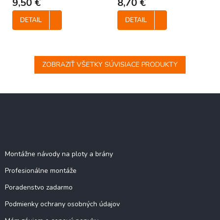
9,50 €
8,70 €
DETAIL
DETAIL
ZOBRAZIŤ VŠETKY SÚVISIACE PRODUKTY
Z
á
p
ä
Stránky
t
i
Montážne návody na ploty a brány
e
Profesionálne montáže
Poradenstvo zadarmo
Podmienky ochrany osobných údajov