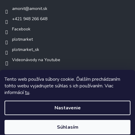
amonit
@
amonit.sk
+421 948 266 648
Facebook
plotmarket
plotmarket_sk
Videonávody na Youtube
Tento web používa súbory cookie. Ďalším prechádzaním
tohto webu vyjadrujete súhlas s ich používaním. Viac
informácií
tu
.
Copyright 2026
AMONIT.sk
. Všetky práva vyhradené.
Nastavenie
Vytvoril Shoptet
Súhlasím