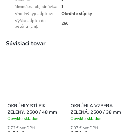
Minimálna objednávka
:
1
Vhodný typ stĺpikov
:
Okrúhle stĺpiky
Výška stĺpika do
260
betónu (cm)
:
Súvisiaci tovar
OKRÚHLY STĹPIK -
OKRÚHLA VZPERA
ZELENÝ, 2500 / 48 mm
ZELENÁ, 2500 / 38 mm
Obvykle skladom
Obvykle skladom
7,72 € bez DPH
7,07 € bez DPH