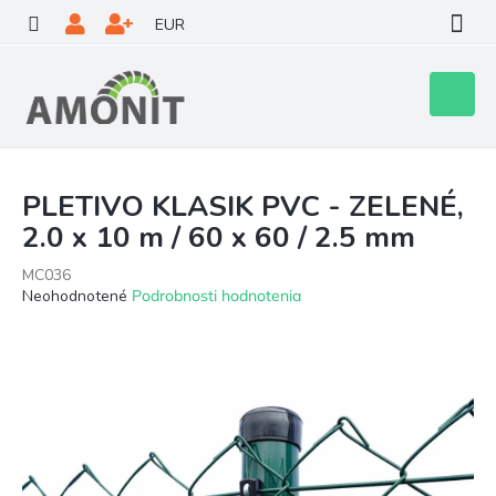
Prejsť
EUR
na
obsah
Nákupn
košík
PLETIVO KLASIK PVC - ZELENÉ,
2.0 x 10 m / 60 x 60 / 2.5 mm
MC036
Priemerné
Neohodnotené
Podrobnosti hodnotenia
hodnotenie
produktu
je
0,0
z
5
hviezdičiek.