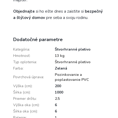
majster.
Objednajte
si ho ešte dnes a zaistite si
bezpečný
a štýlový domov
pre seba a svoju rodinu.
Dodatočné parametre
Kategória
:
Štvorhranné pletivo
Hmotnosť
:
13 kg
Typ oplotenia
:
Štvorhranné pletivo
Farba
:
Zelená
Pozinkovanie a
Povrchová úprava
:
poplastovanie PVC
Výška (cm)
:
200
Šírka (cm)
:
1000
Priemer drôtu
:
2.5
Výška oka (cm)
:
6
Šírka oka (cm)
:
6
Balenie
:
1