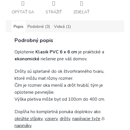
OPÝTAŤ SA
STRÁŽIŤ
ZDIEĽAŤ
Popis
Podobné (3)
Videá (1)
Podrobný popis
Oplotenie
Klasik PVC 6 x 6 cm
je praktické a
ekonomické
riešenie pre váš domov.
Drôty sú spletané do ok štvorhranného tvaru,
ktoré môžu mať rôzny rozmer.
Čím je rozmer oka menší a drôt hrubší, tým je
oplotenie pevnejšie.
Výška pletiva môže byť od 100cm do 400 cm.
Dopĺňa ho kompletná ponuka doplnkov ako
okrúhle stĺpiky
,
vzpery
,
drôty
,
napínacie tyče
či
napináky
.