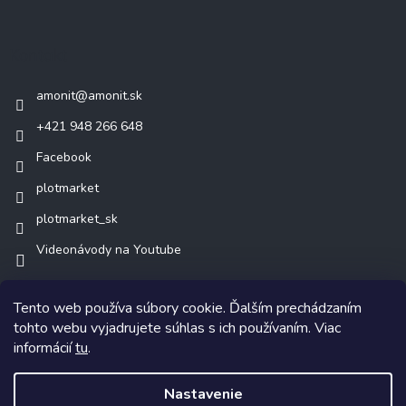
Kontakt
amonit
@
amonit.sk
+421 948 266 648
Facebook
plotmarket
plotmarket_sk
Videonávody na Youtube
Tento web používa súbory cookie. Ďalším prechádzaním
tohto webu vyjadrujete súhlas s ich používaním. Viac
informácií
tu
.
Copyright 2026
AMONIT.sk
. Všetky práva vyhradené.
Nastavenie