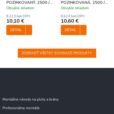
POZINKOVANÝ, 2500 /
POZINKOVANÁ, 2500 /
48 mm
38 mm
Obvykle skladom
Obvykle skladom
8,21 € bez DPH
8,62 € bez DPH
10,10 €
10,60 €
DETAIL
DETAIL
ZOBRAZIŤ VŠETKY SÚVISIACE PRODUKTY
Z
á
p
ä
Stránky
t
i
Montážne návody na ploty a brány
e
Profesionálne montáže