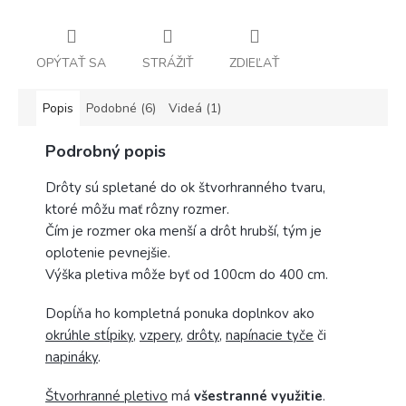
OPÝTAŤ SA
STRÁŽIŤ
ZDIEĽAŤ
Popis
Podobné (6)
Videá (1)
Podrobný popis
Drôty sú spletané do ok štvorhranného tvaru,
ktoré môžu mať rôzny rozmer.
Čím je rozmer oka menší a drôt hrubší, tým je
oplotenie pevnejšie.
Výška pletiva môže byť od 100cm do 400 cm.
Dopĺňa ho kompletná ponuka doplnkov ako
okrúhle stĺpiky
,
vzpery
,
drôty
,
napínacie tyče
či
napináky
.
Štvorhranné pletivo
má
všestranné využitie
.