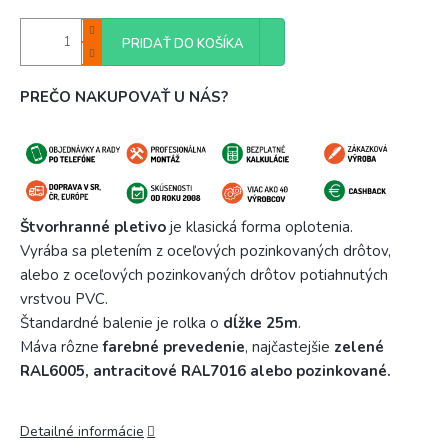
PRIDAŤ DO KOŠÍKA
PREČO NAKUPOVAŤ U NÁS?
Štvorhranné pletivo
je klasická forma oplotenia.
Vyrába sa pletením z oceľových pozinkovaných drôtov,
alebo z oceľových pozinkovaných drôtov potiahnutých
vrstvou PVC.
Štandardné balenie je rolka o
dĺžke 25m
.
Máva rôzne
farebné prevedenie
, najčastejšie
zelené
RAL6005, antracitové RAL7016 alebo pozinkované.
Detailné informácie