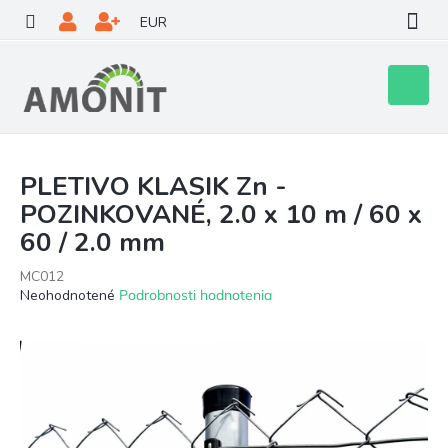
Prejsť
EUR
na
obsah
Nákupn
košík
PLETIVO KLASIK Zn -
POZINKOVANÉ, 2.0 x 10 m / 60 x
60 / 2.0 mm
MC012
Priemerné
Neohodnotené
Podrobnosti hodnotenia
hodnotenie
produktu
je
0,0
z
5
hviezdičiek.