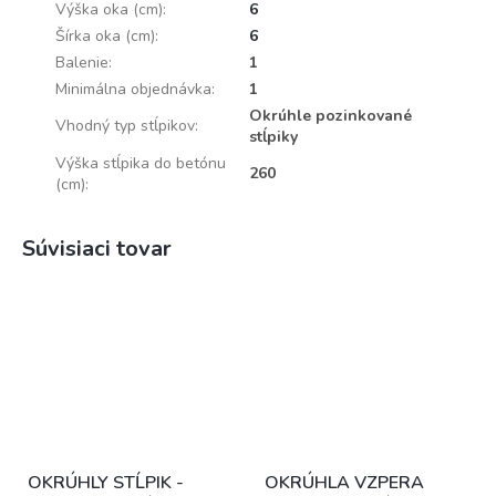
Výška oka (cm)
:
6
Šírka oka (cm)
:
6
Balenie
:
1
Minimálna objednávka
:
1
Okrúhle pozinkované
Vhodný typ stĺpikov
:
stĺpiky
Výška stĺpika do betónu
260
(cm)
:
Súvisiaci tovar
OKRÚHLY STĹPIK -
OKRÚHLA VZPERA