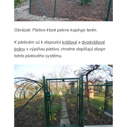
Obrázok: Pletivo ktoré pekne kopíruje terén.
K pletivám sú k dispozícii
krídlové
a
dvojkrídlové
brány
s výplňou pletivo, vhodne dopĺňajú dizajn
tohto plotového systému.