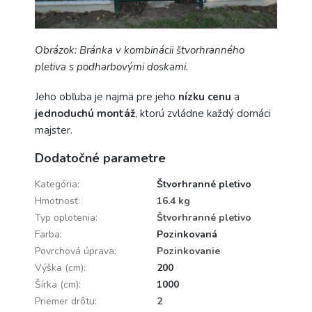
Obrázok: Bránka v kombinácii štvorhranného
pletiva s podharbovými doskami.
Jeho obľuba je najmä pre jeho
nízku cenu
a
jednoduchú montáž
, ktorú zvládne každý domáci
majster.
Dodatočné parametre
Kategória
:
Štvorhranné pletivo
Hmotnosť
:
16.4 kg
Typ oplotenia
:
Štvorhranné pletivo
Farba
:
Pozinkovaná
Povrchová úprava
:
Pozinkovanie
Výška (cm)
:
200
Šírka (cm)
:
1000
Priemer drôtu
:
2