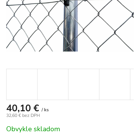
40,10 €
/ ks
32,60 € bez DPH
Jednotková
Obvykle skladom
cena: