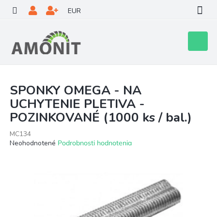
Prejsť
EUR
na
obsah
Nákupn
košík
SPONKY OMEGA - NA
UCHYTENIE PLETIVA -
POZINKOVANÉ (1000 ks / bal.)
MC134
Priemerné
Neohodnotené
Podrobnosti hodnotenia
hodnotenie
produktu
je
0,0
z
5
hviezdičiek.