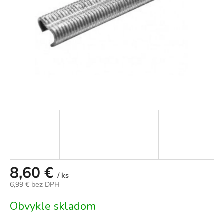
8,60 €
/ ks
6,99 € bez DPH
Jednotková
Obvykle skladom
cena: