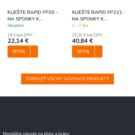
KLIEŠTE RAPID FP20 -
KLIEŠTE RAPID FP222 -
NA SPONKY K
NA SPONKY K
UCHYTENIU PLETIVA
UCHYTENIU PLETIVA
Skladom
2 - 7 dní
18 € bez DPH
33,20 € bez DPH
22,14 €
40,84 €
DETAIL
DETAIL
ZOBRAZIŤ VŠETKY SÚVISIACE PRODUKTY
Z
á
p
ä
Stránky
t
i
Montážne návody na ploty a brány