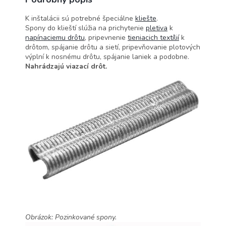
K inštalácii sú potrebné špeciálne
kliešte
.
Spony do klieští slúžia na prichytenie
pletiva
k
napínaciemu drôtu
, pripevnenie
tieniacich textílií
k
drôtom, spájanie drôtu a sietí, pripevňovanie plotových
výplní k nosnému drôtu, spájanie laniek a podobne.
Nahrádzajú viazací drôt.
Obrázok: Pozinkované spony.