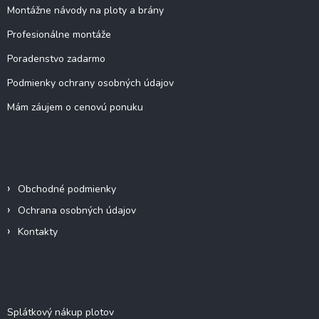
e
i
Montážne návody na ploty a brány
p
e
r
Profesionálne montáže
v
k
Poradenstvo zadarmo
y
v
Podmienky ochrany osobných údajov
ý
Mám záujem o cenovú ponuku
p
i
s
u
Informácie pre vás
Obchodné podmienky
Ochrana osobných údajov
Kontakty
Viac o nás
Splátkový nákup plotov