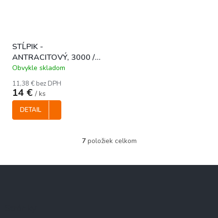
STĹPIK -
ANTRACITOVÝ, 3000 /
40 x 60 mm
Obvykle skladom
11,38 € bez DPH
14 €
/ ks
DETAIL
7
položiek celkom
O
v
l
Z
á
á
d
p
a
c
ä
Stránky
i
t