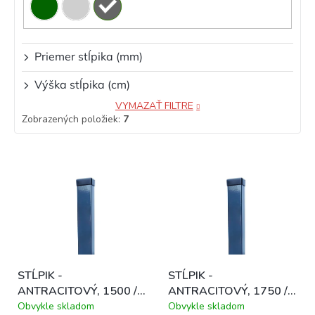
Priemer stĺpika (mm)
Výška stĺpika (cm)
VYMAZAŤ FILTRE
Zobrazených položiek:
7
V
ý
p
i
s
p
r
o
STĹPIK -
STĹPIK -
d
ANTRACITOVÝ, 1500 /
ANTRACITOVÝ, 1750 /
u
40 x 60 mm
40 x 60 mm
k
Obvykle skladom
Obvykle skladom