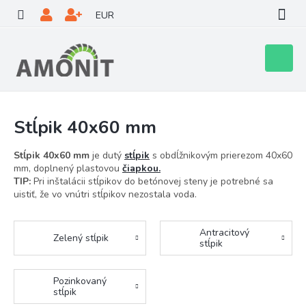
Prejsť
EUR
na
obsah
Nákupn
košík
Stĺpik 40x60 mm
Stĺpik 40x60 mm
je dutý
stĺpik
s obdĺžnikovým prierezom 40x60
mm, doplnený plastovou
čiapkou
.
TIP:
Pri inštalácii stĺpikov do betónovej steny je potrebné sa
uistiť, že vo vnútri stĺpikov nezostala voda.
Antracitový
Zelený stĺpik
stĺpik
Pozinkovaný
stĺpik