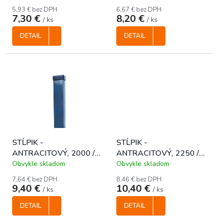
t
5,93 € bez DPH
6,67 € bez DPH
o
7,30 €
8,20 €
/ ks
/ ks
v
DETAIL
DETAIL
STĹPIK -
STĹPIK -
ANTRACITOVÝ, 2000 /
ANTRACITOVÝ, 2250 /
40 x 60 mm
40 x 60 mm
Obvykle skladom
Obvykle skladom
7,64 € bez DPH
8,46 € bez DPH
9,40 €
10,40 €
/ ks
/ ks
DETAIL
DETAIL