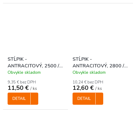
STĹPIK -
STĹPIK -
ANTRACITOVÝ, 2500 /
ANTRACITOVÝ, 2800 /
40 x 60 mm
40 x 60 mm
Obvykle skladom
Obvykle skladom
9,35 € bez DPH
10,24 € bez DPH
11,50 €
12,60 €
/ ks
/ ks
DETAIL
DETAIL