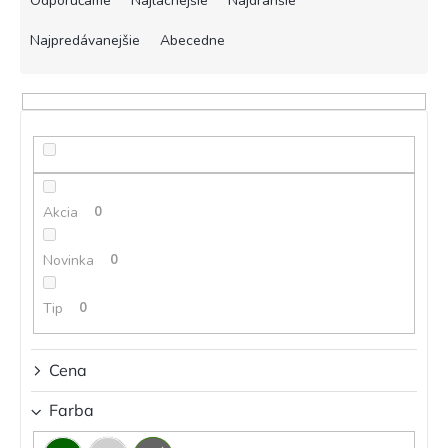
Odporúčame
Najlacnejšie
Najdrahšie
d
e
Najpredávanejšie
Abecedne
n
i
e
p
r
o
d
Akcia
0
u
k
t
Novinka
0
o
v
Tip
0
Cena
Farba