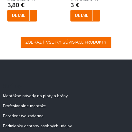
3,80 €
3 €
DETAIL
DETAIL
ZOBRAZIŤ VŠETKY SÚVISIACE PRODUKTY
Z
á
p
ä
Stránky
t
i
Montážne návody na ploty a brány
e
Profesionálne montáže
Poradenstvo zadarmo
Podmienky ochrany osobných údajov