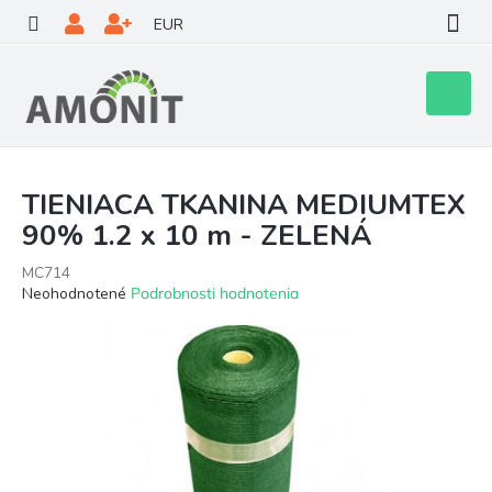
Prejsť
EUR
na
obsah
Nákupn
košík
TIENIACA TKANINA MEDIUMTEX
90% 1.2 x 10 m - ZELENÁ
MC714
Priemerné
Neohodnotené
Podrobnosti hodnotenia
hodnotenie
produktu
je
0,0
z
5
hviezdičiek.