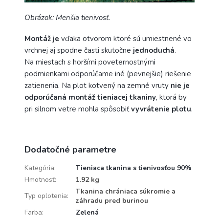
Obrázok: Menšia tienivosť.
Montáž je
vďaka otvorom ktoré sú umiestnené vo
vrchnej aj spodne časti skutočne
jednoduchá
.
Na miestach s horšími poveternostnými
podmienkami odporúčame iné (pevnejšie) riešenie
zatienenia. Na plot kotvený na zemné vruty
nie je
odporúčaná montáž tieniacej tkaniny
, ktorá by
pri silnom vetre mohla spôsobiť
vyvrátenie plotu
.
Dodatočné parametre
Kategória
:
Tieniaca tkanina s tienivosťou 90%
Hmotnosť
:
1.92 kg
Tkanina chrániaca súkromie a
Typ oplotenia
:
záhradu pred burinou
Farba
:
Zelená