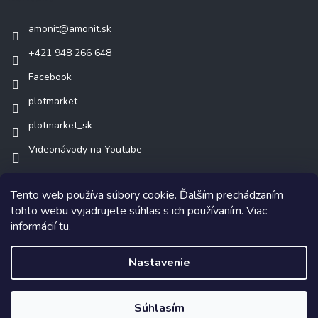
amonit
@
amonit.sk
+421 948 266 648
Facebook
plotmarket
plotmarket_sk
Videonávody na Youtube
Tento web používa súbory cookie. Ďalším prechádzaním
tohto webu vyjadrujete súhlas s ich používaním. Viac
informácií
tu
.
Copyright 2026
AMONIT.sk
. Všetky práva vyhradené.
Nastavenie
Vytvoril Shoptet
Súhlasím