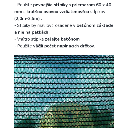
-
Použite
pevnejšie stĺpiky
s
priemerom 60 x 40
mm
s
kratšou osovou vzdialenosťou
stĺpikov
(2,0m-2,5m) .
-
Stĺpiky by mali byť osadené
v betónom základe
a nie na pätkách
.
- Vnútro stĺpika
zalejte betónom
.
- Použite
väčší počet napínacích drôtov.