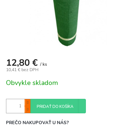
12,80 €
/ ks
10,41 € bez DPH
Jednotková
Obvykle skladom
cena:
PRIDAŤ DO KOŠÍKA
PREČO NAKUPOVAŤ U NÁS?