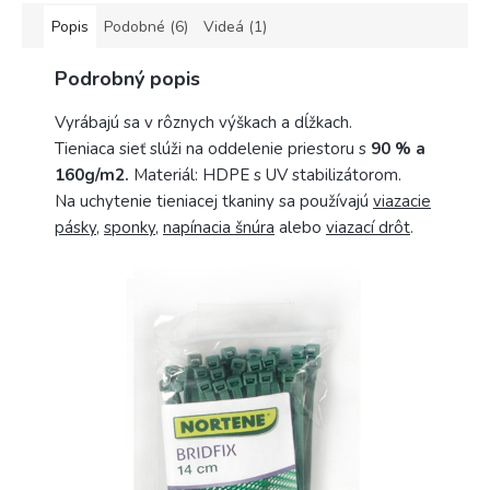
Popis
Podobné (6)
Videá (1)
Podrobný popis
Vyrábajú sa v rôznych výškach a dĺžkach.
Tieniaca sieť slúži na oddelenie priestoru s
90 % a
160g/m2.
Materiál: HDPE s UV stabilizátorom.
Na uchytenie tieniacej tkaniny sa používajú
viazacie
pásky
,
sponky
,
napínacia šnúra
alebo
viazací
drôt
.