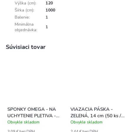
Výška (cm)
:
120
Šírka (cm)
:
1000
Balenie
:
1
Minimálna
1
objednávka
:
Súvisiaci tovar
SPONKY OMEGA - NA
VIAZACIA PÁSKA -
UCHYTENIE PLETIVA -
ZELENÁ, 14 cm (50 ks /
ZELENÉ (200 ks / bal.)
bal.)
Obvykle skladom
Obvykle skladom
3,09 € bez DPH
2,44 € bez DPH