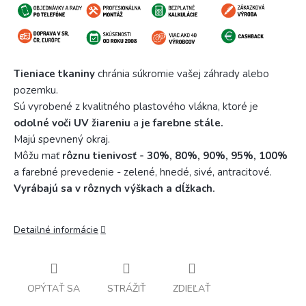
Tieniace tkaniny
chránia súkromie vašej záhrady alebo
pozemku.
Sú vyrobené z kvalitného plastového vlákna, ktoré je
odolné voči UV žiareniu
a
je farebne stále.
Majú spevnený okraj.
Môžu mať
rôznu tienivosť - 30%, 80%, 90%, 95%, 100%
a farebné prevedenie - zelené, hnedé, sivé, antracitové.
Vyrábajú sa v rôznych výškach a dĺžkach.
Detailné informácie
OPÝTAŤ SA
STRÁŽIŤ
ZDIEĽAŤ