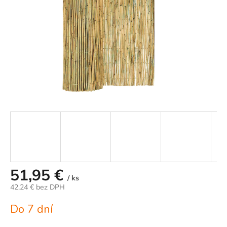
51,95 €
/ ks
42,24 € bez DPH
Jednotková
Do 7 dní
cena: