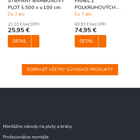
ŠTIEPANÝ BAMBUSOVÝ
PANEL Z
PLOT š.500 x v.100 cm
POLKRUHOVÝCH
BAMBUSOVÝCH TYČÍ
Do 7 dní
Do 7 dní
TMAVOHNEDÝ š.90 x
21,10 € bez DPH
60,93 € bez DPH
v.180 cm
25,95 €
74,95 €
DETAIL
DETAIL
ZOBRAZIŤ VŠETKY SÚVISIACE PRODUKTY
Z
á
p
ä
Stránky
t
i
Montážne návody na ploty a brány
e
Profesionálne montáže