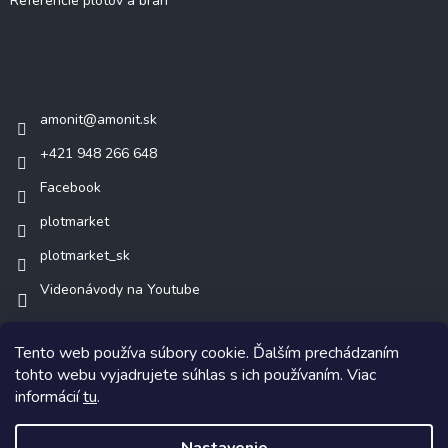
Referencie plotov a brán
Kontakt
amonit
@
amonit.sk
+421 948 266 648
Facebook
plotmarket
plotmarket_sk
Videonávody na Youtube
Tento web používa súbory cookie. Ďalším prechádzaním
tohto webu vyjadrujete súhlas s ich používaním. Viac
informácií
tu
.
Copyright 2026
AMONIT.sk
. Všetky práva vyhradené.