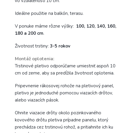
vo vzdialenosti 10 cm.
Ideálne použitie na balkón, terasu.
V ponuke máme rôzne výšky:
100, 120, 140, 160,
180 a 200 cm
.
Životnosť trstiny:
3-5 rokov
Montáž oplotenia:
Trstinové pletivo odporúčame umiestniť aspoň 10
cm od zeme, aby sa predĺžila životnosť oplotenia.
Pripevnenie rákosovej rohože na pletivový panel,
pletivo je jednoduché pomocou viazacích drôtov,
alebo viazacích pások.
Ohnite viazacie drôty okolo pozinkovaného
kovového drôtu pletiva prípadne panelu, ktorý
prechádza cez trstinovú rohož, a pritiahnite ich ku