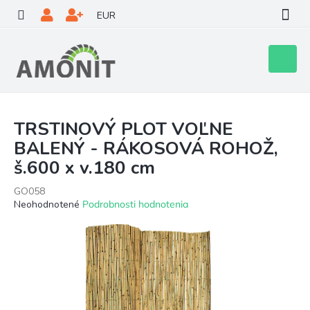
Prejsť
EUR
na
obsah
Nákupn
košík
TRSTINOVÝ PLOT VOĽNE
BALENÝ - RÁKOSOVÁ ROHOŽ,
š.600 x v.180 cm
GO058
Priemerné
Neohodnotené
Podrobnosti hodnotenia
hodnotenie
produktu
je
0,0
z
5
hviezdičiek.