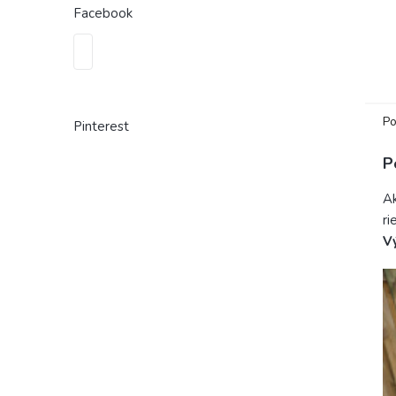
Facebook
Po
Pinterest
P
A
ri
V