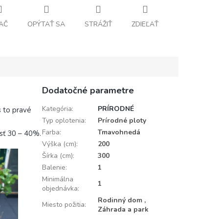
AČ
OPÝTAŤ SA
STRÁŽIŤ
ZDIEĽAŤ
Dodatočné parametre
Kategória
:
PRÍRODNÉ
s to pravé
Typ oplotenia
:
Prírodné ploty
Farba
:
Tmavohnedá
sť 30 – 40%.
Výška (cm)
:
200
Šírka (cm)
:
300
Balenie
:
1
Minimálna
1
objednávka
:
Rodinný dom ,
Miesto požitia
:
Záhrada a park