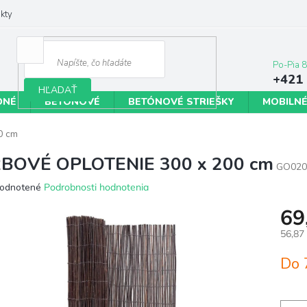
kty
+421 
HĽADAŤ
DNÉ
BETÓNOVÉ
BETÓNOVÉ STRIEŠKY
MOBILNÉ
0 cm
BOVÉ OPLOTENIE 300 x 200 cm
GO020
erné
odnotené
Podrobnosti hodnotenia
tenie
69
ktu
56,87
Jedno
Do 
cena:
ičiek.