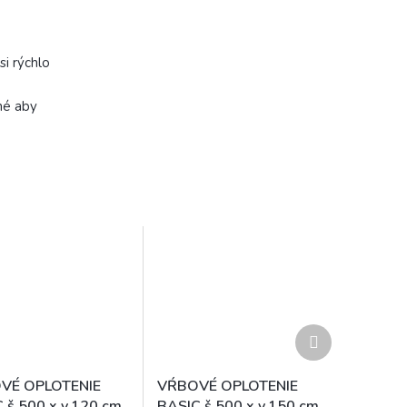
i rýchlo
lné aby
Ďalší
produkt
VÉ OPLOTENIE
VŔBOVÉ OPLOTENIE
 š.500 x v.120 cm
BASIC š.500 x v.150 cm