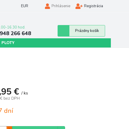
EUR
Prihlásenie
Registrácia
Nákupný
Prázdny košík
948 266 648
košík
 PLOTY
,95 €
/ ks
 € bez DPH
tková
7 dní