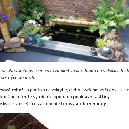
rázok: Oplotením si môžete zútulniť vašu záhradu na vidieckych ale
oderných domoch.
ŕbová rohož
sa používa na zakrytie, alebo zvýšenie výšky existujú
ktiež ho môžete využíť ako
oporu na popínavé rastliny
.
oskytne vám rýchle
zatienenie terasy alebo verandy.