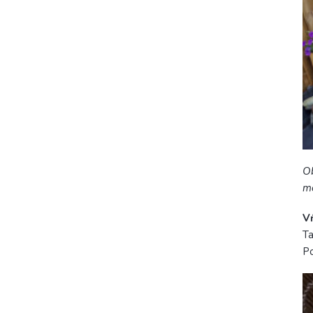
Ob
m
V
Ta
P