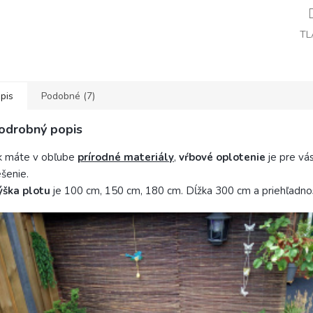
TL
pis
Podobné (7)
odrobný popis
k máte v obľube
prírodné materiály
,
vŕbové oplotenie
je pre vá
ešenie.
ýška plotu
je 100 cm, 150 cm, 180 cm. Dĺžka 300 cm a priehľadno