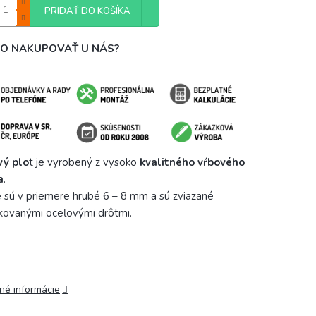
PRIDAŤ DO KOŠÍKA
O NAKUPOVAŤ U NÁS?
vý plo
t je vyrobený z vysoko
kvalitného vŕbového
a
.
e sú v priemere hrubé 6 – 8 mm a sú zviazané
kovanými oceľovými drôtmi.
lné informácie