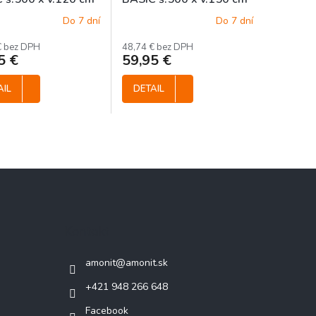
ĽNE BALENÉ
- VOĽNE BALENÉ
Do 7 dní
Do 7 dní
€ bez DPH
48,74 € bez DPH
5 €
59,95 €
AIL
DETAIL
Kontakt
amonit
@
amonit.sk
+421 948 266 648
Facebook