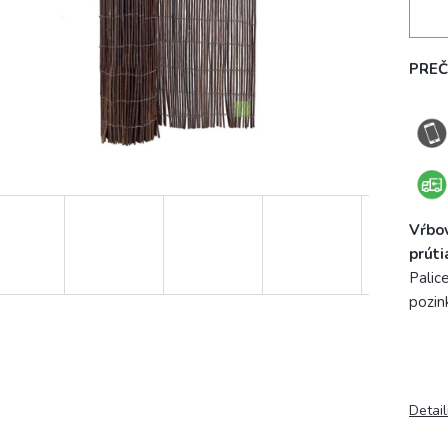
PREČ
Vŕbo
prúti
Palic
pozin
Detai