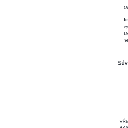
Ob
J
vy
Dô
ne
Súv
VŔB
BAS