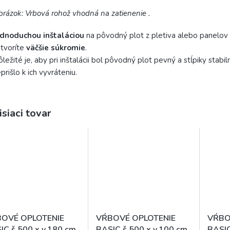
rázok: Vrbová rohož vhodná na zatienenie .
ednoduchou inštaláciou
na pôvodný plot z pletiva alebo panelov s
tvoríte
väčšie súkromie
.
ležité je, aby pri inštalácii bol pôvodný plot pevný a stĺpiky stabi
prišlo k ich vyvráteniu.
isiaci tovar
OVÉ OPLOTENIE
VŔBOVÉ OPLOTENIE
VŔBO
IC š.500 x v.180 cm
BASIC š.500 x v.100 cm
BASIC