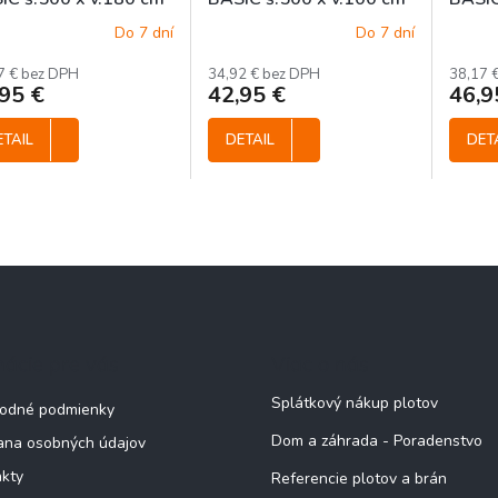
OĽNE BALENÉ
- VOĽNE BALENÉ
- VO
Do 7 dní
Do 7 dní
7 € bez DPH
34,92 € bez DPH
38,17 
95 €
42,95 €
46,9
ETAIL
DETAIL
DET
mácie pre vás
Viac o nás
Splátkový nákup plotov
odné podmienky
Dom a záhrada - Poradenstvo
ana osobných údajov
kty
Referencie plotov a brán