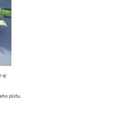
 aj
ceho plotu.