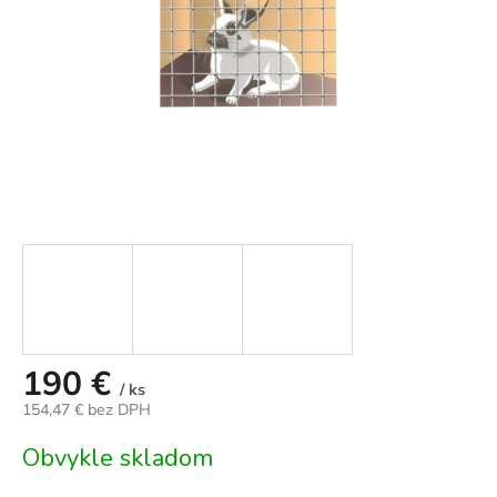
190 €
/ ks
154,47 € bez DPH
Jednotková
Obvykle skladom
cena: