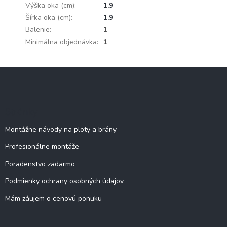
Výška oka (cm)
:
1.9
Šírka oka (cm)
:
1.9
Balenie
:
1
Minimálna objednávka
:
1
Z
á
p
ä
Stránky
t
i
Montážne návody na ploty a brány
e
Profesionálne montáže
Poradenstvo zadarmo
Podmienky ochrany osobných údajov
Mám záujem o cenovú ponuku