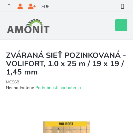
Prejsť
EUR
na
obsah
Nákupn
košík
ZVÁRANÁ SIEŤ POZINKOVANÁ -
VOLIFORT, 1.0 x 25 m / 19 x 19 /
1,45 mm
MC968
Priemerné
Neohodnotené
Podrobnosti hodnotenia
hodnotenie
produktu
je
0,0
z
5
hviezdičiek.