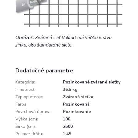
Obrázok: Zváraná sieť Volifort má väčšiu vrstvu
zinku, ako štandardné siete.
Dodatočné parametre
Kategória
:
Pozinkované zvárané sieťky
Hmotnosť
:
36.5 kg
Typ oplotenia
:
Zváraná sieťka
Farba
:
Pozinkovaná
Povrchová úprava
:
Pozinkovanie
Výška (cm)
:
100
Šírka (cm)
:
2500
Priemer drôtu
:
1,45