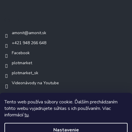
Kontakt
amonit
@
amonit.sk
+421 948 266 648
Facebook
plotmarket
plotmarket_sk
Videonávody na Youtube
Tento web používa súbory cookie. Ďalším prechádzaním
tohto webu vyjadrujete súhlas s ich používaním. Viac
informácií
tu
.
Copyright 2026
AMONIT.sk
. Všetky práva vyhradené.
Nastavenie