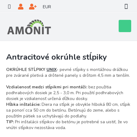
Prejsť
EUR
na
obsah
Nákupn
košík
Antracitové okrúhle stĺpiky
OKRÚHLE STĹPIKY
UNIX
-
pevné stĺpiky s montážnou drážkou
pre zvárané pletivá a drôtené panely s drôtom 4,5 mm a tenším.
Vzdialenosť medzi stĺpikmi pri montáži:
bez použitia
podhrabových dosiek je 2,5 - 3,0 m. Pri použití podhrabových
dosiek je vzdialenosť určená dĺžkou dosky.
Hĺbka inštalácie:
Diera na stĺpik je obvykle hlboká 80 cm, stĺpik
sa ponorí cca 50 cm do betónu. Betónujú do zeme, alebo s
použitím pätiek sa uchytávajú do podlahy.
TIP:
Pri inštalácii stĺpikov do betónu je potrebné sa uistiť, že vo
vnútri stĺpikov nezostáva voda.