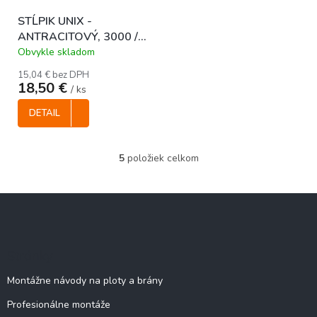
STĹPIK UNIX -
ANTRACITOVÝ, 3000 /
48 mm
Obvykle skladom
15,04 € bez DPH
18,50 €
/ ks
DETAIL
5
položiek celkom
O
v
l
Z
á
á
d
p
a
c
ä
Stránky
i
t
e
i
Montážne návody na ploty a brány
p
e
r
Profesionálne montáže
v