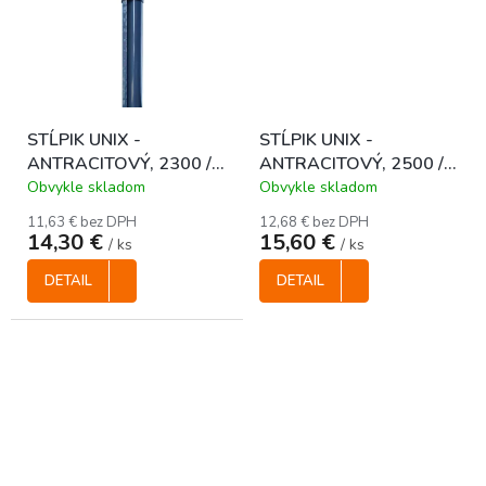
STĹPIK UNIX -
STĹPIK UNIX -
ANTRACITOVÝ, 2300 /
ANTRACITOVÝ, 2500 /
48 mm
48 mm
Obvykle skladom
Obvykle skladom
11,63 € bez DPH
12,68 € bez DPH
14,30 €
15,60 €
/ ks
/ ks
DETAIL
DETAIL