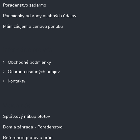
k
Poradenstvo zadarmo
y
v
Podmienky ochrany osobných údajov
ý
Mám záujem o cenovú ponuku
p
i
s
u
Informácie pre vás
Obchodné podmienky
Ochrana osobných údajov
Kontakty
Viac o nás
Splátkový nákup plotov
Dom a záhrada - Poradenstvo
Referencie plotov a brán