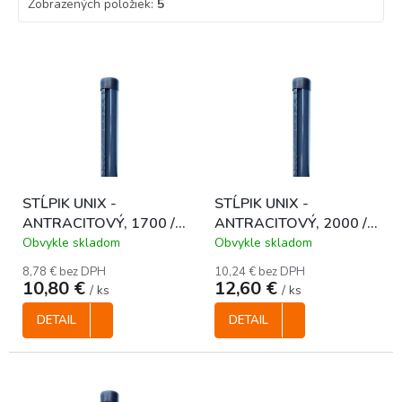
Zobrazených položiek:
5
V
ý
p
i
s
p
r
o
STĹPIK UNIX -
STĹPIK UNIX -
d
ANTRACITOVÝ, 1700 /
ANTRACITOVÝ, 2000 /
u
48 mm
48 mm
k
Obvykle skladom
Obvykle skladom
t
8,78 € bez DPH
10,24 € bez DPH
o
10,80 €
12,60 €
/ ks
/ ks
v
DETAIL
DETAIL