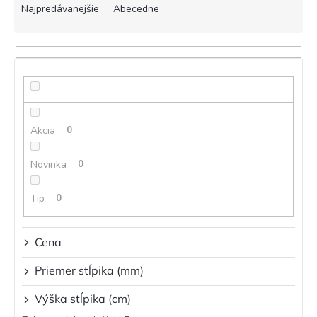
e
Najpredávanejšie
Abecedne
n
i
e
p
r
o
d
Akcia
0
u
k
t
Novinka
0
o
v
Tip
0
Cena
Priemer stĺpika (mm)
Výška stĺpika (cm)