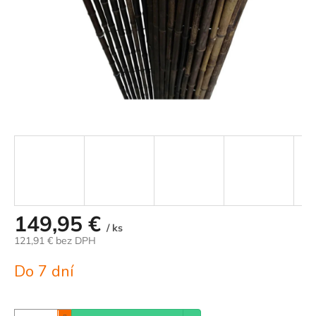
149,95 €
/ ks
121,91 € bez DPH
Jednotková
Do 7 dní
cena: