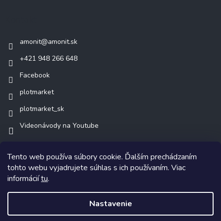
Kontakt
amonit
@
amonit.sk
+421 948 266 648
Facebook
plotmarket
plotmarket_sk
Videonávody na Youtube
Tento web používa súbory cookie. Ďalším prechádzaním
tohto webu vyjadrujete súhlas s ich používaním. Viac
informácií
tu
.
Copyright 2026
AMONIT.sk
. Všetky práva vyhradené.
Nastavenie