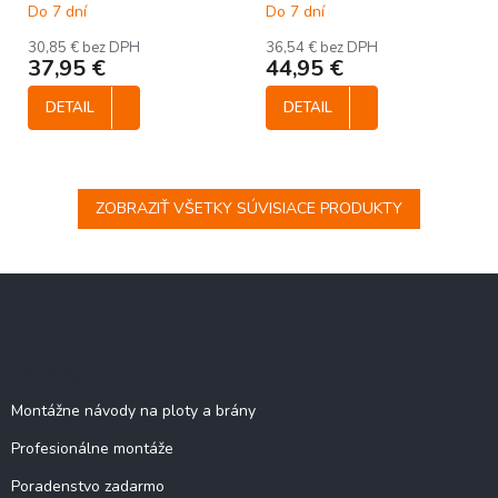
š.180 x v.100 cm
180 x 120 cm
Do 7 dní
Do 7 dní
30,85 € bez DPH
36,54 € bez DPH
37,95 €
44,95 €
DETAIL
DETAIL
ZOBRAZIŤ VŠETKY SÚVISIACE PRODUKTY
Z
á
p
ä
Stránky
t
i
Montážne návody na ploty a brány
e
Profesionálne montáže
Poradenstvo zadarmo