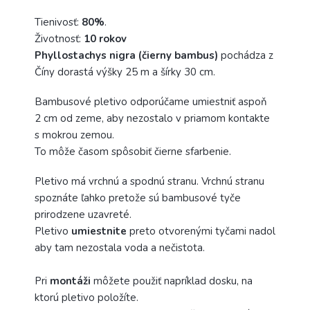
Tienivosť:
80%
.
Životnosť:
10 rokov
Phyllostachys nigra (čierny bambus)
pochádza z
Číny dorastá výšky 25 m a šírky 30 cm.
Bambusové pletivo odporúčame umiestniť aspoň
2 cm od zeme, aby nezostalo v priamom kontakte
s mokrou zemou.
To môže časom spôsobiť čierne sfarbenie.
Pletivo má vrchnú a spodnú stranu. Vrchnú stranu
spoznáte ľahko pretože sú bambusové tyče
prirodzene uzavreté.
Pletivo
umiestnite
preto otvorenými tyčami nadol
aby tam nezostala voda a nečistota.
Pri
montáži
môžete použiť napríklad dosku, na
ktorú pletivo položíte.