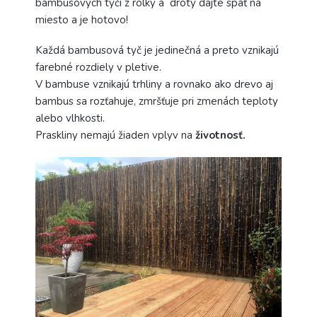
bambusových tyčí z rolky a drôty dajte späť na
miesto a je hotovo!
Každá bambusová tyč je jedinečná a preto vznikajú
farebné rozdiely v pletive.
V bambuse vznikajú trhliny a rovnako ako drevo aj
bambus sa rozťahuje, zmršťuje pri zmenách teploty
alebo vlhkosti.
Praskliny nemajú žiaden vplyv na
životnosť.