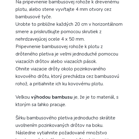
Na pripevnenie bambusovej rohože k drevenému
plotu, alebo stene vyvŕtajte 4 mm otvory cez
bambusové tyče.
Urobte to približne každých 20 cm v horizontálnom
smere a priskrutkujte pomocou skrutiek z
nehrdzavejúcej ocele 4 x 50 mm.
Pripevnenie bambusovej rohože k plotu z
drôteného pletiva je veľmi jednoduché pomocou
viazacích drôtov alebo viazacích pások.
Ohnite viazacie drôty okolo pozinkovaného
kovového drôtu, ktorý prechádza cez bambusovú
rohož, a pritiahnite ich ku kovovému plotu.
Veľkou
výhodou bambusu
je, že je to materiál, s
ktorým sa ľahko pracuje.
Šírku bambusového pletiva jednoducho skrátite
uvoľnením pozinkovaných drôtov na boku.
Následne vytiahnite požadované množstvo