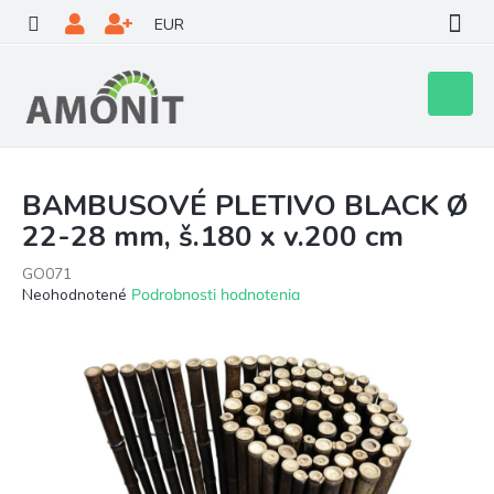
Prejsť
EUR
na
obsah
Nákupn
košík
BAMBUSOVÉ PLETIVO BLACK Ø
22-28 mm, š.180 x v.200 cm
GO071
Priemerné
Neohodnotené
Podrobnosti hodnotenia
hodnotenie
produktu
je
0,0
z
5
hviezdičiek.