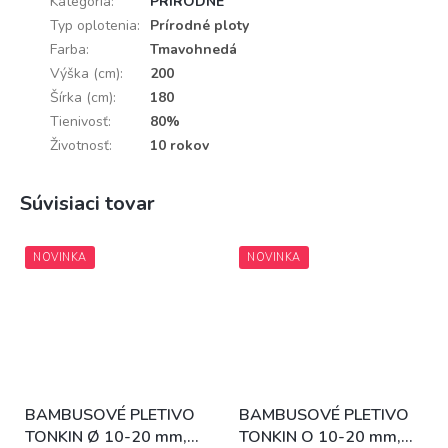
Kategória
:
PRÍRODNÉ
Typ oplotenia
:
Prírodné ploty
Farba
:
Tmavohnedá
Výška (cm)
:
200
Šírka (cm)
:
180
Tienivosť
:
80%
Životnosť
:
10 rokov
Súvisiaci tovar
NOVINKA
NOVINKA
BAMBUSOVÉ PLETIVO
BAMBUSOVÉ PLETIVO
TONKIN Ø 10-20 mm,
TONKIN O 10-20 mm,