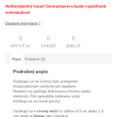
Neštandardný tovar! Cena prepravy bude vypočítaná
individuálne!
Detailné informácie
OPÝTAŤ SA
STRÁŽIŤ
ZDIEĽAŤ
Popis
Podobné (3)
Podrobný popis
Osádzajú sa na vrchnú časť, prilepením
mrazuvzdorným cementovým lepidlom.
Medzery sa vypĺňajú škárovacou hmotou alebo
silikónom. Čím zamedzíte zatekaniu vody.
Inštalujú sa na rovné plochy.
Vyrábajú sa
v rovnej verzii
(s výškou 4,5 cm alebo 2,5
cm) alebo
v šikmej
(ako strieška).