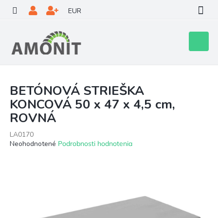
Prejsť
EUR
na
obsah
Nákupn
košík
BETÓNOVÁ STRIEŠKA
KONCOVÁ 50 x 47 x 4,5 cm,
ROVNÁ
LA0170
Priemerné
Neohodnotené
Podrobnosti hodnotenia
hodnotenie
produktu
je
0,0
z
5
hviezdičiek.