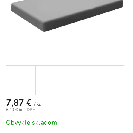
7,87 €
/ ks
6,40 € bez DPH
Jednotková
Obvykle skladom
cena: