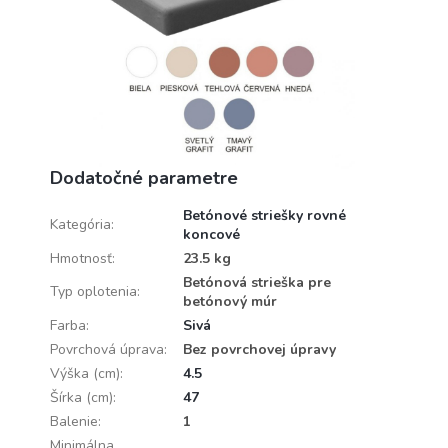
Dodatočné parametre
Betónové striešky rovné
Kategória
:
koncové
Hmotnosť
:
23.5 kg
Betónová strieška pre
Typ oplotenia
:
betónový múr
Farba
:
Sivá
Povrchová úprava
:
Bez povrchovej úpravy
Výška (cm)
:
4.5
Šírka (cm)
:
47
Balenie
:
1
Minimálna