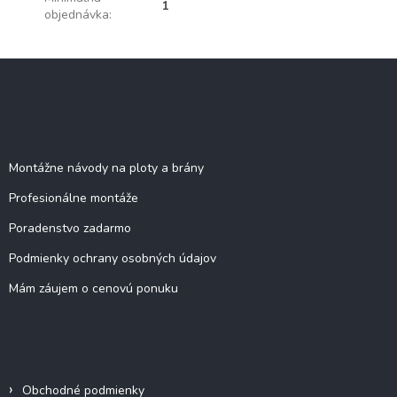
1
objednávka
:
Z
á
p
ä
Stránky
t
i
Montážne návody na ploty a brány
e
Profesionálne montáže
Poradenstvo zadarmo
Podmienky ochrany osobných údajov
Mám záujem o cenovú ponuku
Informácie pre vás
Obchodné podmienky