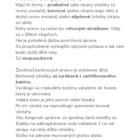
Majú tri formy –
priebežné
(obe strany striešky sú
rovno urezané),
koncové
(jednu stranu majú oblú a
druhú rovno zrezanú) alebo
stĺpikové
(všetky strany
sú oblé).
Rohy múrov sa riešia tzv.
rohovými strieškami
. Vždy
sú v 90tich stupňoch.
Nie je potrebná ďalšia povrchová úprava.
Sú prispôsobené vonkajším vplyvom počasia a tak vám
budú slúžiť dlhé roky.
Sú
mrazuvzdorné
.
Životnosť betónových prvkov je extrémne dlhá.
Betónové striešky
sú vyrábané z certifikovaného
betónu
.
Vyrábajú sa z tekutého betónu vyliateho do foriem,
ktorý je vibrovaný.
Vďaka tomu je jeho povrch veľmi hladký.
Pri ich výrobe sa nepoužívajú spevnenie kovové
výstuhy.
Aby fungovali správne, zo spodnej časti striešky sú
žliabky na odkvapkávanie vody vzdialené 2 cm od
okraja, na celej dĺžke striešky.
Slúžia na zakrytie murovaných plotov alebo