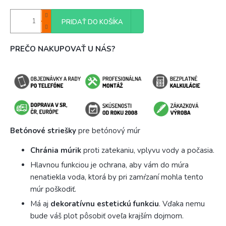
PRIDAŤ DO KOŠÍKA
PREČO NAKUPOVAŤ U NÁS?
Betónové striešky
pre betónový múr
Chránia múrik
proti zatekaniu, vplyvu vody a počasia.
Hlavnou funkciou je ochrana, aby vám do múra
nenatiekla voda, ktorá by pri zamŕzaní mohla tento
múr poškodiť.
Má aj
dekoratívnu estetickú funkciu
. Vďaka nemu
bude váš plot pôsobiť oveľa krajším dojmom.