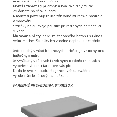
murovaného stĺpa či múrika.
Montáž zabezpečuje obvykle kvalifikovaný murár.
Zvládnete ho však aj sami.
K montáži potrebujete iba základné murárske nástroje
a vodováhu.
Striešky nájdu svoje použitie pri rodinných domoch, či
vilkách.
Murované ploty
, napr. zo štiepaného betónu sú dnes
veľmi módne. Striešky ich vhodne doplnia a ochránia.
Jednoduchý vzhľad betónových striešok je
vhodný pre
každý typ múru
.
Je vyrábaný v rôznych
farebných odtieňoch
, a tak si
vyberiete vhodnú farbu pre vás plot.
Dodajte svojmu plotu eleganciu vďaka kvalitne
vyrobeným betónovým strieškam.
FAREBNÉ PREVEDENIA STRIEŠOK: