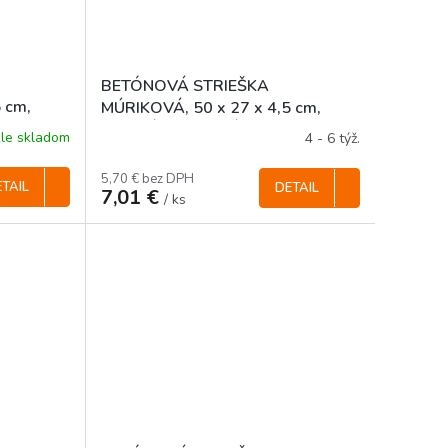
BETÓNOVÁ STRIEŠKA
 cm,
MÚRIKOVÁ, 50 x 27 x 4,5 cm,
ROVNÁ, FAREBNÁ
le skladom
4 - 6 týž.
5,70 € bez DPH
TAIL
DETAIL
7,01 €
/ ks