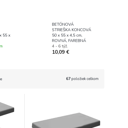
striešky
striešky
BETÓNOVÁ
STRIEŠKA KONCOVÁ
 55 x
50 x 55 x 4,5 cm,
ROVNÁ, FAREBNÁ
om
4 - 6 týž.
10,09 €
67
položiek celkom
e