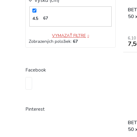
Výška (cm)
BE
50 
4.5
67
FA
VYMAZAŤ FILTRE
6,10
Zobrazených položiek:
67
7,
Facebook
Pinterest
BE
50 