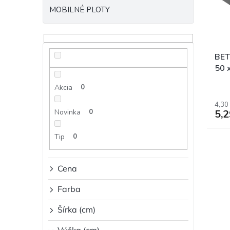
p
o
MOBILNÉ PLOTY
r
d
o
u
d
k
u
t
k
o
BE
t
v
50 
o
Akcia
0
v
4,30
Novinka
0
5,
Tip
0
Cena
Farba
Šírka (cm)