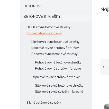
BETÓNOVÉ
Naj
BETÓNOVÉ STRIEŠKY
LIGHT rovné betónové striešky
Rovné betónové striešky
Múrikové rovné betónové striešky
Koncové rovné betónové striešky
Rohové rovné betónové striešky
R
Rohové rovné betónové striešky
a
Odp
Rohové rovné striešky - farebné
d
e
Stĺpikové rovné betónové striešky
V
n
Stĺpikové rovné betónové striešky
ý
i
Stĺpikové rovné striešky - farebné
p
e
i
p
Šikmé betónové striešky
s
r