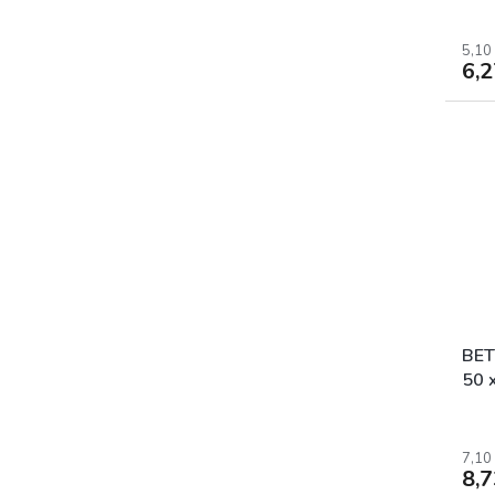
5,10
6,
BE
50 
FA
7,10
8,