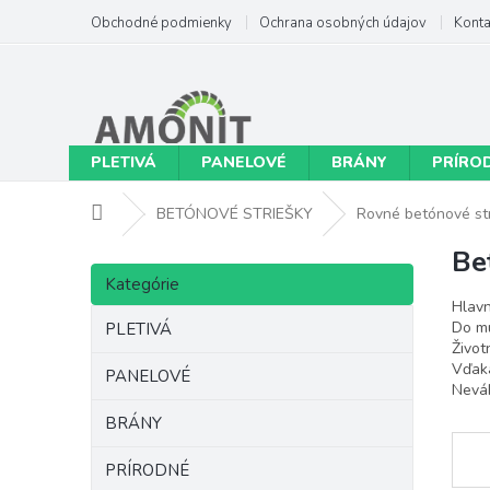
Prejsť
Obchodné podmienky
Ochrana osobných údajov
Konta
na
obsah
PLETIVÁ
PANELOVÉ
BRÁNY
PRÍRO
Domov
BETÓNOVÉ STRIEŠKY
Rovné betónové st
Be
B
Preskočiť
o
Kategórie
kategórie
č
Hlavn
n
Do mú
PLETIVÁ
Život
ý
Vďaka
p
PANELOVÉ
Neváh
a
n
BRÁNY
e
PRÍRODNÉ
l