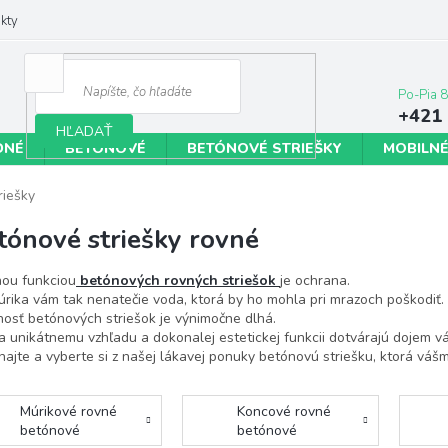
kty
+421 
HĽADAŤ
DNÉ
BETÓNOVÉ
BETÓNOVÉ STRIEŠKY
MOBILNÉ
riešky
tónové striešky rovné
ou funkciou
betónových rovných striešok
je ochrana.
rika vám tak nenatečie voda, ktorá by ho mohla pri mrazoch poškodiť.
nosť betónových striešok je výnimočne dlhá.
 unikátnemu vzhľadu a dokonalej estetickej funkcii dotvárajú dojem v
ajte a vyberte si z našej lákavej ponuky betónovú striešku, ktorá váš
Múrikové rovné
Koncové rovné
betónové
betónové