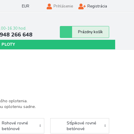
EUR
Prihlásenie
Registrácia
Nákupný
Prázdny košík
948 266 648
košík
 PLOTY
ášho oplotenia.
mu oploteniu sadne.
Rohové rovné
Stĺpikové rovné
betónové
betónové