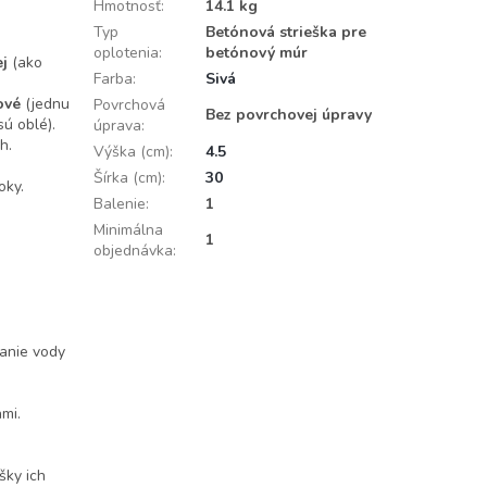
Hmotnosť
:
14.1 kg
Typ
Betónová strieška pre
oplotenia
:
betónový múr
ej
(ako
Farba
:
Sivá
ové
(jednu
Povrchová
Bez povrchovej úpravy
sú oblé).
úprava
:
h.
Výška (cm)
:
4.5
Šírka (cm)
:
30
oky.
Balenie
:
1
Minimálna
1
objednávka
:
vanie vody
mi.
šky ich