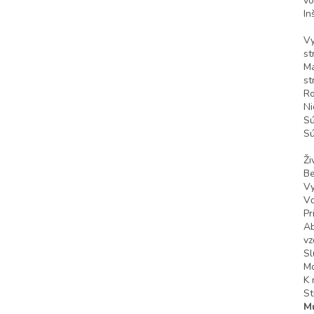
vo
In
Vy
st
Ma
st
Ro
Ni
Sú
S
Ži
Be
Vy
Vď
Pr
Ab
vz
Sl
Mo
K 
St
M