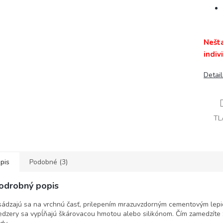
Nešt
indiv
Detai
TL
pis
Podobné (3)
odrobný popis
ádzajú sa na vrchnú časť, prilepením mrazuvzdorným cementovým lepi
dzery sa vypĺňajú škárovacou hmotou alebo silikónom. Čím zamedzíte 