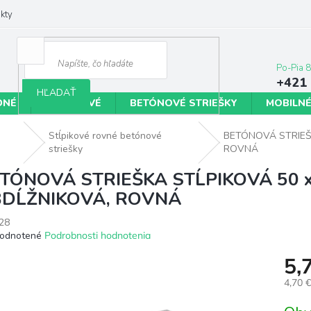
kty
+421 
HĽADAŤ
DNÉ
BETÓNOVÉ
BETÓNOVÉ STRIEŠKY
MOBILNÉ
Stĺpikové rovné betónové
BETÓNOVÁ STRIEŠK
striešky
ROVNÁ
TÓNOVÁ STRIEŠKA STĹPIKOVÁ 50 x 3
DĹŽNIKOVÁ, ROVNÁ
28
erné
odnotené
Podrobnosti hodnotenia
tenie
5,
ktu
4,70 
Jedno