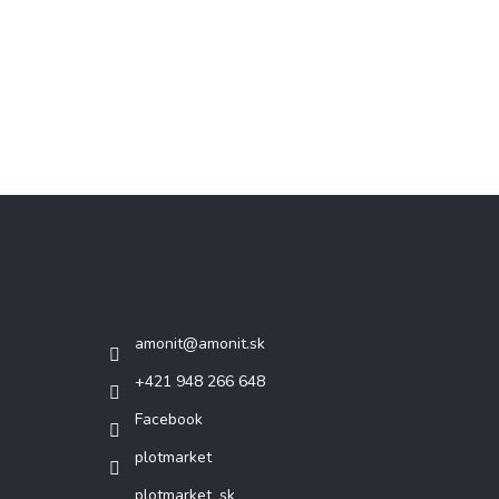
Kontakt
amonit
@
amonit.sk
+421 948 266 648
Facebook
plotmarket
plotmarket_sk