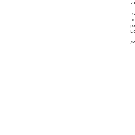
vh
Je
Je
pl
Do
F