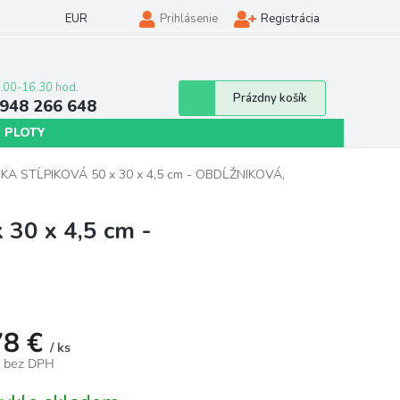
EUR
Prihlásenie
Registrácia
Nákupný
Prázdny košík
948 266 648
košík
 PLOTY
A STĹPIKOVÁ 50 x 30 x 4,5 cm - OBDĹŽNIKOVÁ,
0 x 4,5 cm -
78 €
/ ks
€ bez DPH
tková