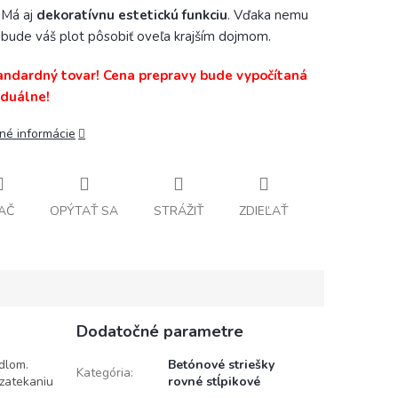
Má aj
dekoratívnu estetickú funkciu
. Vďaka nemu
bude váš plot pôsobiť oveľa krajším dojmom.
andardný tovar! Cena prepravy bude vypočítaná
iduálne!
lné informácie
AČ
OPÝTAŤ SA
STRÁŽIŤ
ZDIEĽAŤ
Dodatočné parametre
dlom.
Betónové striešky
Kategória
:
zatekaniu
rovné stĺpikové