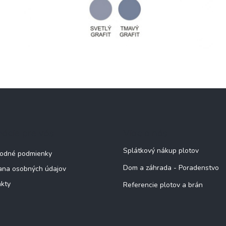
mácie pre vás
Viac o nás
Splátkový nákup plotov
odné podmienky
Dom a záhrada - Poradenstvo
ana osobných údajov
kty
Referencie plotov a brán