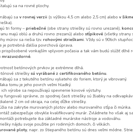
dy.
štalujú sa na rovné plochy.
rábajú sa
v rovnej verzii
(s výškou 4,5 cm alebo 2,5 cm) alebo
v šikm
rieška).
jú tri formy –
priebežné
(obe strany striešky sú rovno urezané),
konc
ranu majú oblú a druhú rovno zrezanú) alebo
stĺpikové
(všetky strany 
hy múrov sa riešia tzv.
rohovými strieškami
. Vždy sú v 90tich stupňoc
e je potrebná ďalšia povrchová úprava.
 prispôsobené vonkajším vplyvom počasia a tak vám budú slúžiť dlhé r
ú
mrazuvzdorné
.
votnosť betónových prvkov je extrémne dlhá.
tónové striešky
sú vyrábané z certifikovaného betónu
.
rábajú sa z tekutého betónu vyliateho do foriem, ktorý je vibrovaný.
aka tomu je jeho povrch veľmi hladký.
i ich výrobe sa nepoužívajú spevnenie kovové výstuhy.
y fungovali správne, zo spodnej časti striešky sú žliabky na odkvapká
dialené 2 cm od okraja, na celej dĺžke striešky.
úžia na zakrytie murovaných plotov alebo murovaného stĺpa či múrika.
ntáž zabezpečuje obvykle kvalifikovaný murár. Zvládnete ho však aj sa
montáži potrebujete iba základné murárske nástroje a vodováhu.
riešky nájdu svoje použitie pri rodinných domoch, či vilkách.
urované ploty
, napr. zo štiepaného betónu sú dnes veľmi módne. Strie