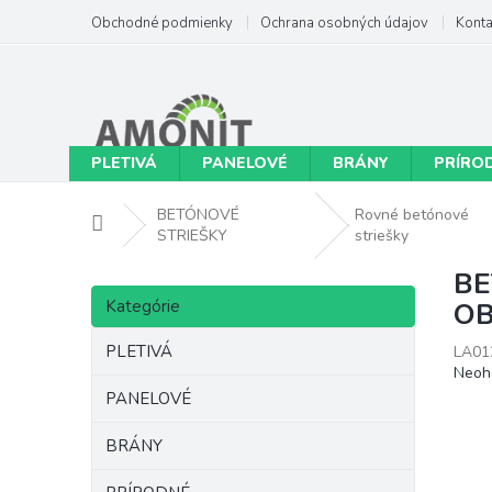
Prejsť
Obchodné podmienky
Ochrana osobných údajov
Konta
na
obsah
PLETIVÁ
PANELOVÉ
BRÁNY
PRÍRO
BETÓNOVÉ
Rovné betónové
Domov
STRIEŠKY
striešky
BE
B
Preskočiť
o
Kategórie
OB
kategórie
č
n
PLETIVÁ
LA01
Priem
ý
Neoh
hodno
p
PANELOVÉ
produ
a
je
n
BRÁNY
0,0
e
z