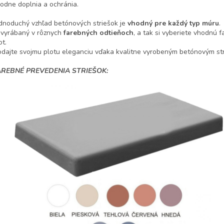
odne doplnia a ochránia.
dnoduchý vzhľad betónových striešok je
vhodný pre každý typ múru
.
 vyrábaný v rôznych
farebných odtieňoch
, a tak si vyberiete vhodnú 
ot.
dajte svojmu plotu eleganciu vďaka kvalitne vyrobeným betónovým st
AREBNÉ PREVEDENIA STRIEŠOK: