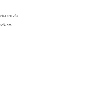
farbu pre vás
rieškam.