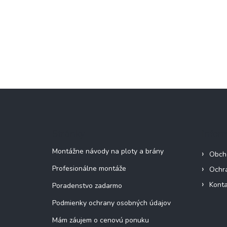
Z
á
p
ä
Stránky
Infor
t
i
Montážne návody na ploty a brány
Obch
e
Profesionálne montáže
Ochr
Konta
Poradenstvo zadarmo
Podmienky ochrany osobných údajov
Mám záujem o cenovú ponuku