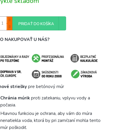
ykle skladom
PRIDAŤ DO KOŠÍKA
O NAKUPOVAŤ U NÁS?
ové striešky
pre betónový múr
Chránia múrik
proti zatekaniu, vplyvu vody a
počasia.
Hlavnou funkciou je ochrana, aby vám do múra
nenatiekla voda, ktorá by pri zamŕzaní mohla tento
múr poškodiť.